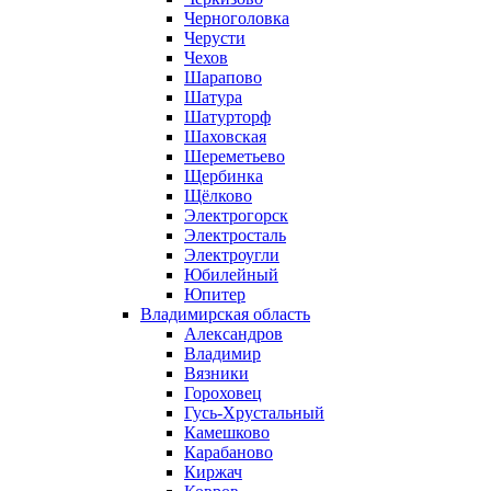
Черноголовка
Черусти
Чехов
Шарапово
Шатура
Шатурторф
Шаховская
Шереметьево
Щербинка
Щёлково
Электрогорск
Электросталь
Электроугли
Юбилейный
Юпитер
Владимирская область
Александров
Владимир
Вязники
Гороховец
Гусь-Хрустальный
Камешково
Карабаново
Киржач