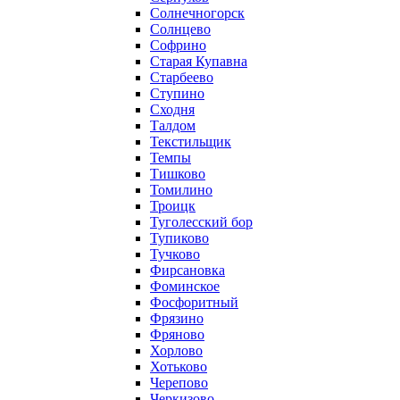
Солнечногорск
Солнцево
Софрино
Старая Купавна
Старбеево
Ступино
Сходня
Талдом
Текстильщик
Темпы
Тишково
Томилино
Троицк
Туголесский бор
Тупиково
Тучково
Фирсановка
Фоминское
Фосфоритный
Фрязино
Фряново
Хорлово
Хотьково
Черепово
Черкизово