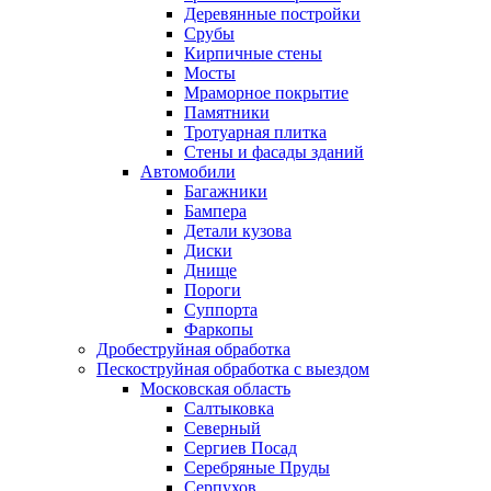
Деревянные постройки
Срубы
Кирпичные стены
Мосты
Мраморное покрытие
Памятники
Тротуарная плитка
Стены и фасады зданий
Автомобили
Багажники
Бампера
Детали кузова
Диски
Днище
Пороги
Суппорта
Фаркопы
Дробеструйная обработка
Пескоструйная обработка с выездом
Московская область
Салтыковка
Северный
Сергиев Посад
Серебряные Пруды
Серпухов