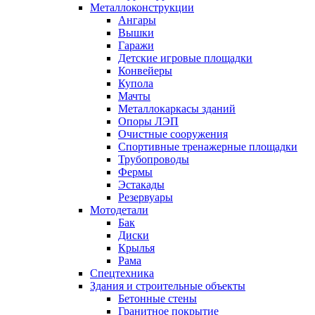
Металлоконструкции
Ангары
Вышки
Гаражи
Детские игровые площадки
Конвейеры
Купола
Мачты
Металлокаркасы зданий
Опоры ЛЭП
Очистные сооружения
Спортивные тренажерные площадки
Трубопроводы
Фермы
Эстакады
Резервуары
Мотодетали
Бак
Диски
Крылья
Рама
Спецтехника
Здания и строительные объекты
Бетонные стены
Гранитное покрытие