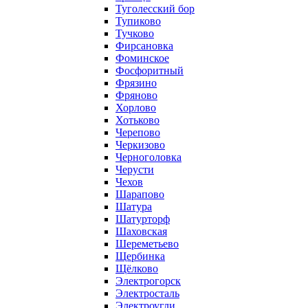
Туголесский бор
Тупиково
Тучково
Фирсановка
Фоминское
Фосфоритный
Фрязино
Фряново
Хорлово
Хотьково
Черепово
Черкизово
Черноголовка
Черусти
Чехов
Шарапово
Шатура
Шатурторф
Шаховская
Шереметьево
Щербинка
Щёлково
Электрогорск
Электросталь
Электроугли