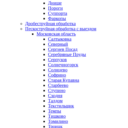
Днище
Пороги
Суппорта
Фаркопы
Дробеструйная обработка
Пескоструйная обработка с выездом
Московская область
Салтыковка
Северный
Сергиев Посад
Серебряные Пруды
Серпухов
Солнечногорск
Солнцево
Софрино
Старая Купавна
Старбеево
Ступино
Сходня
Талдом
Текстильщик
Темпы
Тишково
Томилино
Троицк