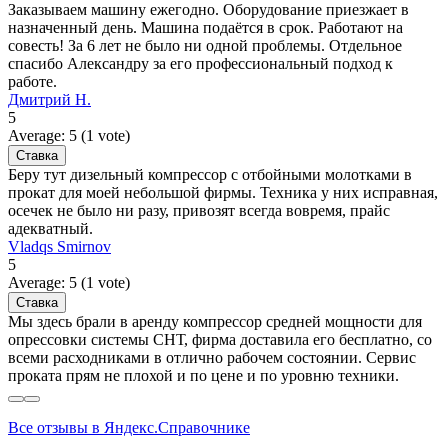
Заказываем машину ежегодно. Оборудование приезжает в
назначенный день. Машина подаётся в срок. Работают на
совесть! За 6 лет не было ни одной проблемы. Отдельное
спасибо Александру за его профессиональный подход к
работе.
Дмитрий Н.
5
Average:
5
(
1
vote)
Беру тут дизельный компрессор с отбойными молотками в
прокат для моей небольшой фирмы. Техника у них исправная,
осечек не было ни разу, привозят всегда вовремя, прайс
адекватный.
Vladqs Smirnov
5
Average:
5
(
1
vote)
Мы здесь брали в аренду компрессор средней мощности для
опрессовки системы СНТ, фирма доставила его бесплатно, со
всеми расходниками в отлично рабочем состоянии. Сервис
проката прям не плохой и по цене и по уровню техники.
Все отзывы в Яндекс.Справочнике