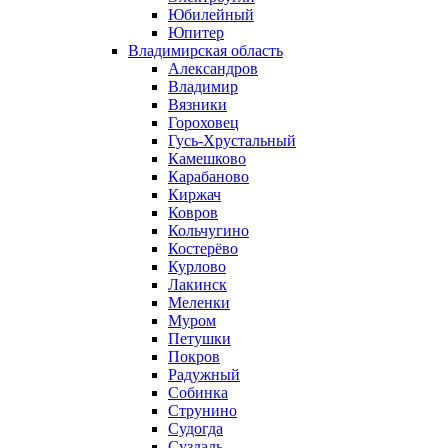
Юбилейный
Юпитер
Владимирская область
Александров
Владимир
Вязники
Гороховец
Гусь-Хрустальный
Камешково
Карабаново
Киржач
Ковров
Кольчугино
Костерёво
Курлово
Лакинск
Меленки
Муром
Петушки
Покров
Радужный
Собинка
Струнино
Судогда
Суздаль