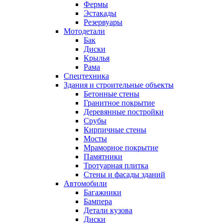
Фермы
Эстакады
Резервуары
Мотодетали
Бак
Диски
Крылья
Рама
Спецтехника
Здания и строительные объекты
Бетонные стены
Гранитное покрытие
Деревянные постройки
Срубы
Кирпичные стены
Мосты
Мраморное покрытие
Памятники
Тротуарная плитка
Стены и фасады зданий
Автомобили
Багажники
Бампера
Детали кузова
Диски