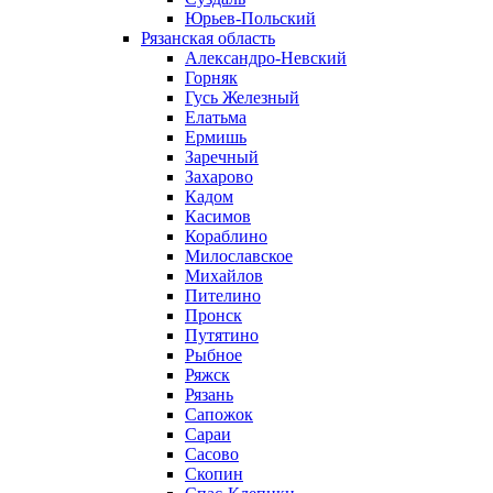
Юрьев-Польский
Рязанская область
Александро-Невский
Горняк
Гусь Железный
Елатьма
Ермишь
Заречный
Захарово
Кадом
Касимов
Кораблино
Милославское
Михайлов
Пителино
Пронск
Путятино
Рыбное
Ряжск
Рязань
Сапожок
Сараи
Сасово
Скопин