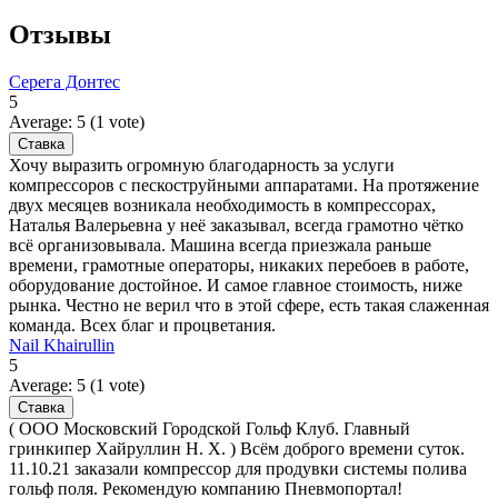
Отзывы
Серега Донтес
5
Average:
5
(
1
vote)
Хочу выразить огромную благодарность за услуги
компрессоров с пескоструйными аппаратами. На протяжение
двух месяцев возникала необходимость в компрессорах,
Наталья Валерьевна у неё заказывал, всегда грамотно чётко
всё организовывала. Машина всегда приезжала раньше
времени, грамотные операторы, никаких перебоев в работе,
оборудование достойное. И самое главное стоимость, ниже
рынка. Честно не верил что в этой сфере, есть такая слаженная
команда. Всех благ и процветания.
Nail Khairullin
5
Average:
5
(
1
vote)
( ООО Московский Городской Гольф Клуб. Главный
гринкипер Хайруллин Н. Х. ) Всём доброго времени суток.
11.10.21 заказали компрессор для продувки системы полива
гольф поля. Рекомендую компанию Пневмопортал!