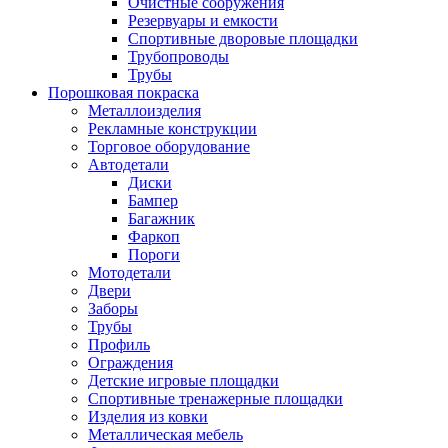
Очистные сооружения
Резервуары и емкости
Спортивные дворовые площадки
Трубопроводы
Трубы
Порошковая покраска
Металлоизделия
Рекламные конструкции
Торговое оборудование
Автодетали
Диски
Бампер
Багажник
Фаркоп
Пороги
Мотодетали
Двери
Заборы
Трубы
Профиль
Ограждения
Детские игровые площадки
Спортивные тренажерные площадки
Изделия из ковки
Металлическая мебель