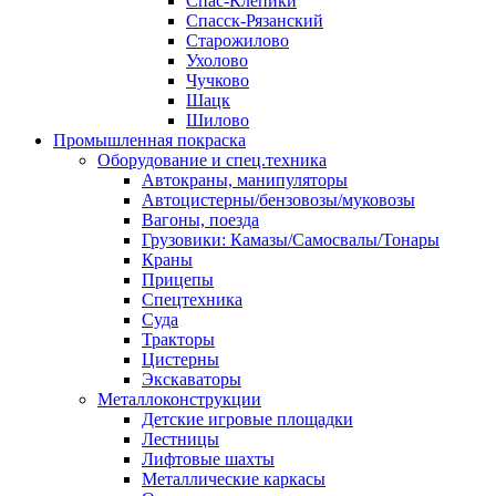
Спас-Клепики
Спасск-Рязанский
Старожилово
Ухолово
Чучково
Шацк
Шилово
Промышленная покраска
Оборудование и спец.техника
Автокраны, манипуляторы
Автоцистерны/бензовозы/муковозы
Вагоны, поезда
Грузовики: Камазы/Самосвалы/Тонары
Краны
Прицепы
Спецтехника
Суда
Тракторы
Цистерны
Экскаваторы
Металлоконструкции
Детские игровые площадки
Лестницы
Лифтовые шахты
Металлические каркасы