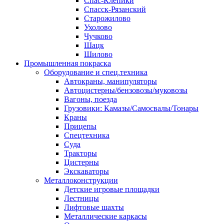
Спас-Клепики
Спасск-Рязанский
Старожилово
Ухолово
Чучково
Шацк
Шилово
Промышленная покраска
Оборудование и спец.техника
Автокраны, манипуляторы
Автоцистерны/бензовозы/муковозы
Вагоны, поезда
Грузовики: Камазы/Самосвалы/Тонары
Краны
Прицепы
Спецтехника
Суда
Тракторы
Цистерны
Экскаваторы
Металлоконструкции
Детские игровые площадки
Лестницы
Лифтовые шахты
Металлические каркасы