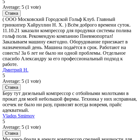
5
Average:
5
(
1
vote)
( ООО Московский Городской Гольф Клуб. Главный
гринкипер Хайруллин Н. Х. ) Всём доброго времени суток.
11.10.21 заказали компрессор для продувки системы полива
гольф поля. Рекомендую компанию Пневмопортал!
Заказываем машину ежегодно. Оборудование приезжает в
назначенный день. Машина подаётся в срок. Работают на
совесть! За 6 лет не было ни одной проблемы. Отдельное
спасибо Александру за его профессиональный подход к
работе.
Дмитрий Н.
5
Average:
5
(
1
vote)
Беру тут дизельный компрессор с отбойными молотками в
прокат для моей небольшой фирмы. Техника у них исправная,
осечек не было ни разу, привозят всегда вовремя, прайс
адекватный.
Vladqs Smirnov
5
Average:
5
(
1
vote)
Мы здесь брали в аренду компрессор средней мощности для