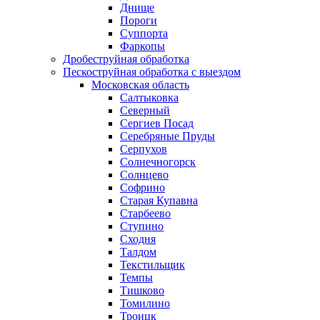
Днище
Пороги
Суппорта
Фаркопы
Дробеструйная обработка
Пескоструйная обработка с выездом
Московская область
Салтыковка
Северный
Сергиев Посад
Серебряные Пруды
Серпухов
Солнечногорск
Солнцево
Софрино
Старая Купавна
Старбеево
Ступино
Сходня
Талдом
Текстильщик
Темпы
Тишково
Томилино
Троицк