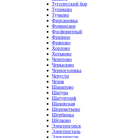
Туголесский бор
Тупиково
Тучково
Фирсановка
Фоминское
Фосфоритный
Фрязино
Фряново
Хорлово
Хотьково
Черепово
Черкизово
Черноголовка
Черусти
Чехов
Шарапово
Шатура
Шатурторф
Шаховская
Шереметьево
Щербинка
Щёлково
Электрогорск
Электросталь
Электроугли