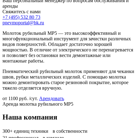
Ваш персональный менеджер по вопросам обслуживания и
аренды
Свяжитесь с нами
+7 (495)
532 80 73
pnevmoportal@bk.ru
Молоток рубильный МР5 — это высокоэффективный и
многофункциональный инструмент для зачистки различных
видов поверхностей. Обладает достаточно хорошей
мощностью. В отличие от электрического не перенагревается
и позволяет без остановки вести демонтажные или
монтажные работы.
Пневматический рубильный молоток применяют для чеканки
швов, рубки металлических изделий. С помощью молотка
можно демонтировать старое резиновой покрытие, которое
тяжело отделяется вручную.
от
1100
руб. /сут.
Арендовать
Аренда молотка рубильного МР5
Наша компания
300+
единиц техники в собственности
21
профессионал в команде