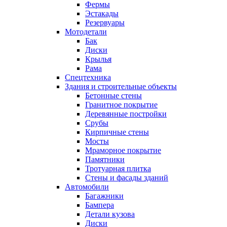
Фермы
Эстакады
Резервуары
Мотодетали
Бак
Диски
Крылья
Рама
Спецтехника
Здания и строительные объекты
Бетонные стены
Гранитное покрытие
Деревянные постройки
Срубы
Кирпичные стены
Мосты
Мраморное покрытие
Памятники
Тротуарная плитка
Стены и фасады зданий
Автомобили
Багажники
Бампера
Детали кузова
Диски