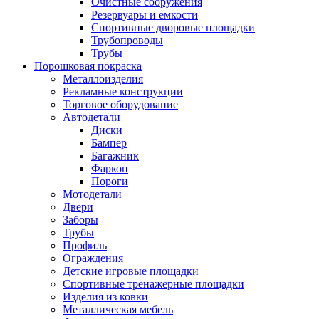
Очистные сооружения
Резервуары и емкости
Спортивные дворовые площадки
Трубопроводы
Трубы
Порошковая покраска
Металлоизделия
Рекламные конструкции
Торговое оборудование
Автодетали
Диски
Бампер
Багажник
Фаркоп
Пороги
Мотодетали
Двери
Заборы
Трубы
Профиль
Ограждения
Детские игровые площадки
Спортивные тренажерные площадки
Изделия из ковки
Металлическая мебель