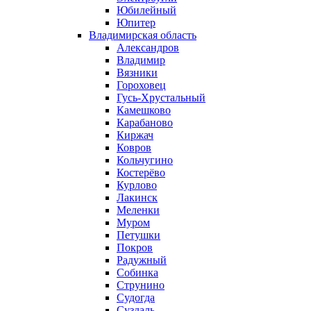
Юбилейный
Юпитер
Владимирская область
Александров
Владимир
Вязники
Гороховец
Гусь-Хрустальный
Камешково
Карабаново
Киржач
Ковров
Кольчугино
Костерёво
Курлово
Лакинск
Меленки
Муром
Петушки
Покров
Радужный
Собинка
Струнино
Судогда
Суздаль