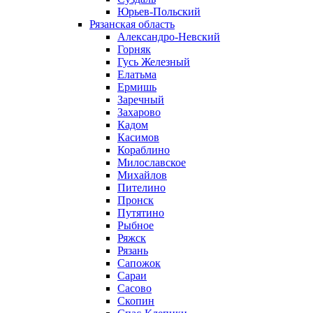
Юрьев-Польский
Рязанская область
Александро-Невский
Горняк
Гусь Железный
Елатьма
Ермишь
Заречный
Захарово
Кадом
Касимов
Кораблино
Милославское
Михайлов
Пителино
Пронск
Путятино
Рыбное
Ряжск
Рязань
Сапожок
Сараи
Сасово
Скопин