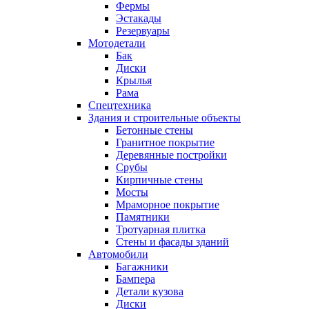
Фермы
Эстакады
Резервуары
Мотодетали
Бак
Диски
Крылья
Рама
Спецтехника
Здания и строительные объекты
Бетонные стены
Гранитное покрытие
Деревянные постройки
Срубы
Кирпичные стены
Мосты
Мраморное покрытие
Памятники
Тротуарная плитка
Стены и фасады зданий
Автомобили
Багажники
Бампера
Детали кузова
Диски