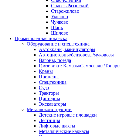
Спас-Клепики
Спасск-Рязанский
Старожилово
Ухолово
Чучково
Шацк
Шилово
Промышленная покраска
Оборудование и спец.техника
Автокраны, манипуляторы
Автоцистерны/бензовозы/муковозы
Вагоны, поезда
Грузовики: Камазы/Самосвалы/Тонары
Краны
Прицепы
Спецтехника
Суда
Тракторы
Цистерны
Экскаваторы
Металлоконструкции
Детские игровые площадки
Лестницы
Лифтовые шахты
Металлические каркасы