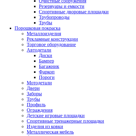
Очистные сооружения
Резервуары и емкости
Спортивные дворовые площадки
Трубопроводы
Трубы
Порошковая покраска
Металлоизделия
Рекламные конструкции
Торговое оборудование
Автодетали
Диски
Бампер
Багажник
Фаркоп
Пороги
Мотодетали
Двери
Заборы
Трубы
Профиль
Ограждения
Детские игровые площадки
Спортивные тренажерные площадки
Изделия из ковки
Металлическая мебель