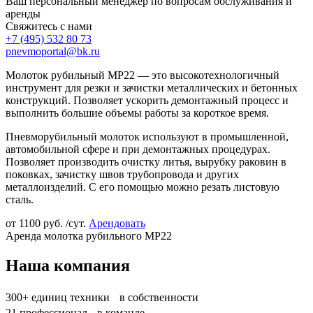
Ваш персональный менеджер по вопросам обслуживания и
аренды
Свяжитесь с нами
+7 (495)
532 80 73
pnevmoportal@bk.ru
Молоток рубильный МР22 — это высокотехнологичный
инструмент для резки и зачистки металлических и бетонных
конструкций. Позволяет ускорить демонтажный процесс и
выполнить большие объемы работы за короткое время.
Пневморубильный молоток используют в промышленной,
автомобильной сфере и при демонтажных процедурах.
Позволяет производить очистку литья, вырубку раковин в
поковках, зачистку швов трубопровода и других
металлоизделий. С его помощью можно резать листовую
сталь.
от
1100
руб. /сут.
Арендовать
Аренда молотка рубильного МР22
Наша компания
300+
единиц техники в собственности
21
профессионал в команде