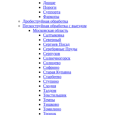
Днище
Пороги
Суппорта
Фаркопы
Дробеструйная обработка
Пескоструйная обработка с выездом
Московская область
Салтыковка
Северный
Сергиев Посад
Серебряные Пруды
Серпухов
Солнечногорск
Солнцево
Софрино
Старая Купавна
Старбеево
Ступино
Сходня
Талдом
Текстильщик
Темпы
Тишково
Томилино
Троицк