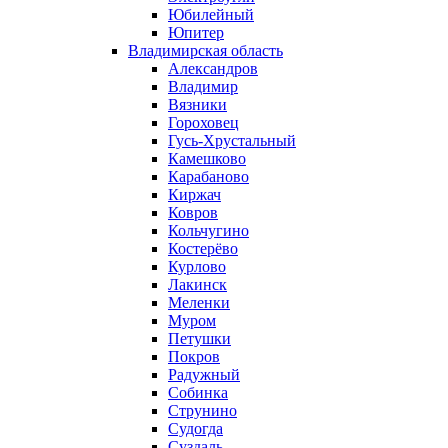
Юбилейный
Юпитер
Владимирская область
Александров
Владимир
Вязники
Гороховец
Гусь-Хрустальный
Камешково
Карабаново
Киржач
Ковров
Кольчугино
Костерёво
Курлово
Лакинск
Меленки
Муром
Петушки
Покров
Радужный
Собинка
Струнино
Судогда
Суздаль