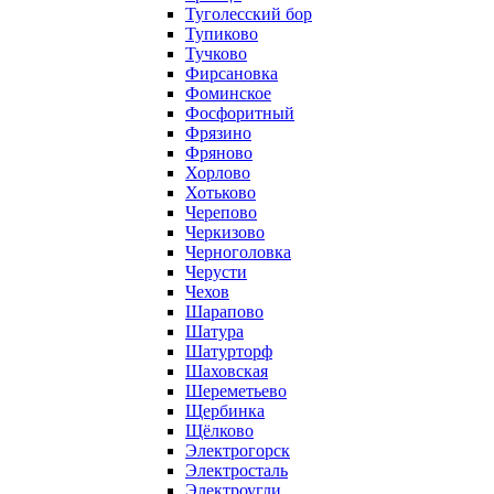
Туголесский бор
Тупиково
Тучково
Фирсановка
Фоминское
Фосфоритный
Фрязино
Фряново
Хорлово
Хотьково
Черепово
Черкизово
Черноголовка
Черусти
Чехов
Шарапово
Шатура
Шатурторф
Шаховская
Шереметьево
Щербинка
Щёлково
Электрогорск
Электросталь
Электроугли