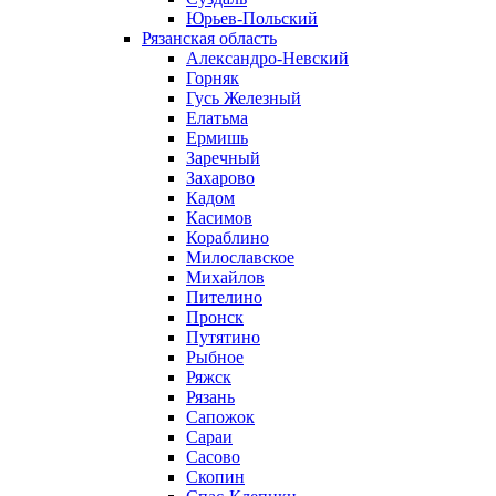
Юрьев-Польский
Рязанская область
Александро-Невский
Горняк
Гусь Железный
Елатьма
Ермишь
Заречный
Захарово
Кадом
Касимов
Кораблино
Милославское
Михайлов
Пителино
Пронск
Путятино
Рыбное
Ряжск
Рязань
Сапожок
Сараи
Сасово
Скопин