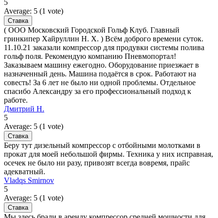
5
Average:
5
(
1
vote)
( ООО Московский Городской Гольф Клуб. Главный
гринкипер Хайруллин Н. Х. ) Всём доброго времени суток.
11.10.21 заказали компрессор для продувки системы полива
гольф поля. Рекомендую компанию Пневмопортал!
Заказываем машину ежегодно. Оборудование приезжает в
назначенный день. Машина подаётся в срок. Работают на
совесть! За 6 лет не было ни одной проблемы. Отдельное
спасибо Александру за его профессиональный подход к
работе.
Дмитрий Н.
5
Average:
5
(
1
vote)
Беру тут дизельный компрессор с отбойными молотками в
прокат для моей небольшой фирмы. Техника у них исправная,
осечек не было ни разу, привозят всегда вовремя, прайс
адекватный.
Vladqs Smirnov
5
Average:
5
(
1
vote)
Мы здесь брали в аренду компрессор средней мощности для