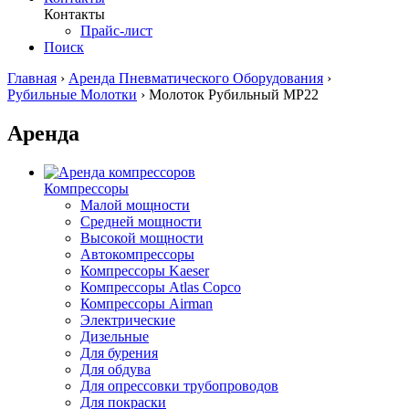
Контакты
Прайс-лист
Поиск
Главная
›
Аренда Пневматического Оборудования
›
Рубильные Молотки
›
Молоток Рубильный МР22
Аренда
Компрессоры
Малой мощности
Средней мощности
Высокой мощности
Автокомпрессоры
Компрессоры Kaeser
Компрессоры Atlas Copco
Компрессоры Airman
Электрические
Дизельные
Для бурения
Для обдува
Для опрессовки трубопроводов
Для покраски