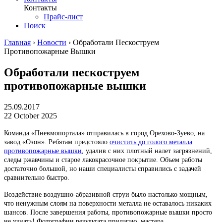
Контакты
Прайс-лист
Поиск
Главная
›
Новости
›
Обработали Пескоструем
Противопожарные Вышки
Обработали пескоструем
противопожарные вышки
25.09.2017
22 October 2025
Команда «Пневмопортала» отправилась в город Орехово-Зуево, на
завод «Озон». Ребятам предстояло
очистить до голого металла
противопожарные вышки
, удалив с них плотный налет загрязнений,
следы ржавчины и старое лакокрасочное покрытие. Объем работы
достаточно большой, но наши специалисты справились с задачей
сравнительно быстро.
Воздействие воздушно-абразивной струи было настолько мощным,
что ненужным слоям на поверхности металла не оставалось никаких
шансов. После завершения работы, противопожарные вышки просто
не узнать! Фотографии результата прилагаю, мастера