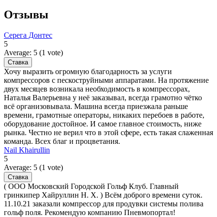
Отзывы
Серега Донтес
5
Average:
5
(
1
vote)
Хочу выразить огромную благодарность за услуги
компрессоров с пескоструйными аппаратами. На протяжение
двух месяцев возникала необходимость в компрессорах,
Наталья Валерьевна у неё заказывал, всегда грамотно чётко
всё организовывала. Машина всегда приезжала раньше
времени, грамотные операторы, никаких перебоев в работе,
оборудование достойное. И самое главное стоимость, ниже
рынка. Честно не верил что в этой сфере, есть такая слаженная
команда. Всех благ и процветания.
Nail Khairullin
5
Average:
5
(
1
vote)
( ООО Московский Городской Гольф Клуб. Главный
гринкипер Хайруллин Н. Х. ) Всём доброго времени суток.
11.10.21 заказали компрессор для продувки системы полива
гольф поля. Рекомендую компанию Пневмопортал!