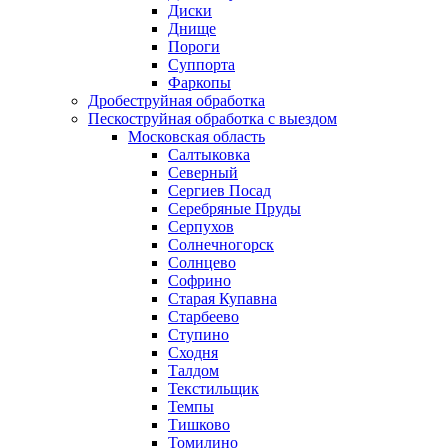
Диски
Днище
Пороги
Суппорта
Фаркопы
Дробеструйная обработка
Пескоструйная обработка с выездом
Московская область
Салтыковка
Северный
Сергиев Посад
Серебряные Пруды
Серпухов
Солнечногорск
Солнцево
Софрино
Старая Купавна
Старбеево
Ступино
Сходня
Талдом
Текстильщик
Темпы
Тишково
Томилино