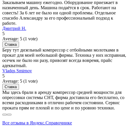
Заказываем машину ежегодно. Оборудование приезжает в
назначенный день. Машина подаётся в срок. Работают на
совесть! За 6 лет не было ни одной проблемы. Отдельное
спасибо Александру за его профессиональный подход к
работе.
Дмитрий Н.
5
Average:
5
(
1
vote)
Беру тут дизельный компрессор с отбойными молотками в
прокат для моей небольшой фирмы. Техника у них исправная,
осечек не было ни разу, привозят всегда вовремя, прайс
адекватный.
Vladqs Smirnov
5
Average:
5
(
1
vote)
Мы здесь брали в аренду компрессор средней мощности для
опрессовки системы СНТ, фирма доставила его бесплатно, со
всеми расходниками в отлично рабочем состоянии. Сервис
проката прям не плохой и по цене и по уровню техники.
Все отзывы в Яндекс.Справочнике