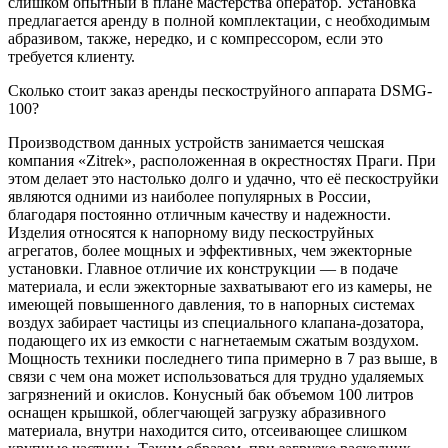
слишком опытный в плане мастерства оператор. Установка
предлагается аренду в полной комплектации, с необходимым
абразивом, также, нередко, и с компрессором, если это
требуется клиенту.
Сколько стоит заказ аренды пескоструйного аппарата DSMG-
100?
Производством данных устройств занимается чешская
компания «Zitrek», расположенная в окрестностях Праги. При
этом делает это настолько долго и удачно, что её пескоструйки
являются одними из наиболее популярных в России,
благодаря постоянно отличным качеству и надежности.
Изделия относятся к напорному виду пескоструйных
агрегатов, более мощных и эффективных, чем эжекторные
установки. Главное отличие их конструкции — в подаче
материала, и если эжекторные захватывают его из камеры, не
имеющей повышенного давления, то в напорных системах
воздух забирает частицы из специального клапана-дозатора,
подающего их из емкости с нагнетаемым сжатым воздухом.
Мощность техники последнего типа примерно в 7 раз выше, в
связи с чем она может использоваться для трудно удаляемых
загрязнений и окислов. Конусный бак объемом 100 литров
оснащен крышкой, облегчающей загрузку абразивного
материала, внутри находится сито, отсеивающее слишком