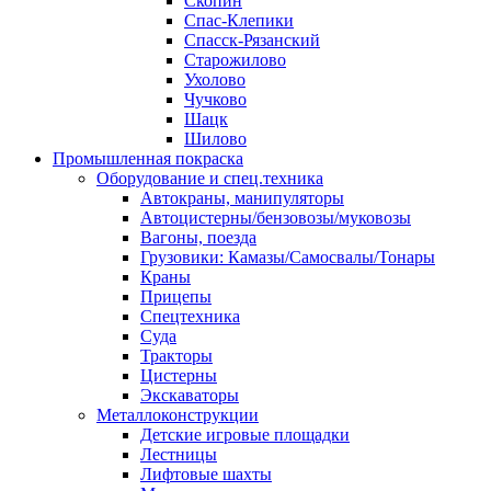
Скопин
Спас-Клепики
Спасск-Рязанский
Старожилово
Ухолово
Чучково
Шацк
Шилово
Промышленная покраска
Оборудование и спец.техника
Автокраны, манипуляторы
Автоцистерны/бензовозы/муковозы
Вагоны, поезда
Грузовики: Камазы/Самосвалы/Тонары
Краны
Прицепы
Спецтехника
Суда
Тракторы
Цистерны
Экскаваторы
Металлоконструкции
Детские игровые площадки
Лестницы
Лифтовые шахты