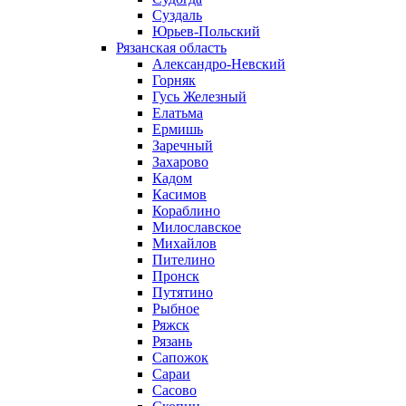
Суздаль
Юрьев-Польский
Рязанская область
Александро-Невский
Горняк
Гусь Железный
Елатьма
Ермишь
Заречный
Захарово
Кадом
Касимов
Кораблино
Милославское
Михайлов
Пителино
Пронск
Путятино
Рыбное
Ряжск
Рязань
Сапожок
Сараи
Сасово