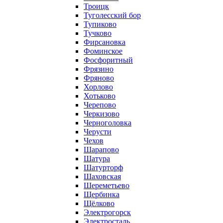
Троицк
Туголесский бор
Тупиково
Тучково
Фирсановка
Фоминское
Фосфоритный
Фрязино
Фряново
Хорлово
Хотьково
Черепово
Черкизово
Черноголовка
Черусти
Чехов
Шарапово
Шатура
Шатурторф
Шаховская
Шереметьево
Щербинка
Щёлково
Электрогорск
Электросталь