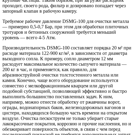
крупные частицы. Таким образом, при загрузке расходник
проходит, своего рода, фильтр и дозировано попадает через
запорный клапан в рабочую камеру.
Требуемое рабочее давление DSMG-100 для очистки металла
— примерно 0,5-0,7 Бар, при этом для обработки плиточных
тротуаров и бетонных сооружений требуется меньший
уровень — всего 4-5 Атм.
Производительность DSMG-100 составляет порядка 20 м² при
расходе материала 122-900 кг/м², в зависимости от диаметра
выходного сопла. К примеру, сопло диаметром 12 мм
расходует максимальное количество сыпучего материала —
200 кг в час, и применяется, как правило, для
абразивоструйной очистки толстостенного металла или
камня. Конечно, чаще всего оборудование используется
совместно с мелкофракционным кварцем или другой
подобной субстанцией, позволяющей эффективно и быстро
выполнить большинство поставленных задач. К ним,
например, можно отнести обработку от ржавчины ворот,
ограды, водонапорных баков, железнодорожных вагонов и
цистерн, находящихся большую часть времени на открытом
воздухе. Очистка пескоструем не только убирает старые
лакокрасочные покрытия, коррозию и прочие наслоения, но и
обезжиривает поверхность объектов, в связи с чем перед
последующей покраской не требуется дополнительных затрат