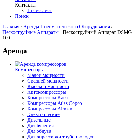
Контакты
Прайс-лист
Поиск
Главная
›
Аренда Пневматического Оборудования
›
Пескоструйные Аппараты
›
Пескоструйный Аппарат DSMG-
100
Аренда
Компрессоры
Малой мощности
Средней мощности
Высокой мощности
Автокомпрессоры
Компрессоры Kaeser
Компрессоры Atlas Copco
Компрессоры Airman
Электрические
Дизельные
Для бурения
Для обдува
Для опрессовки трубопроводов