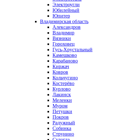
Электроугли
Юбилейный
Юпитер
Владимирская область
Александров
Владимир
Вязники
Гороховец
Гусь-Хрустальный
Камешково
Карабаново
Киржач
Ковров
Кольчугино
Костерёво
Курлово
Лакинск
Меленки
Муром
Петушки
Покров
Радужный
Собинка
Струнино
Судогда