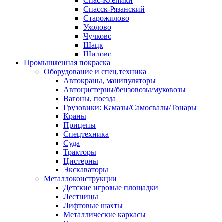
Спас-Клепики
Спасск-Рязанский
Старожилово
Ухолово
Чучково
Шацк
Шилово
Промышленная покраска
Оборудование и спец.техника
Автокраны, манипуляторы
Автоцистерны/бензовозы/муковозы
Вагоны, поезда
Грузовики: Камазы/Самосвалы/Тонары
Краны
Прицепы
Спецтехника
Суда
Тракторы
Цистерны
Экскаваторы
Металлоконструкции
Детские игровые площадки
Лестницы
Лифтовые шахты
Металлические каркасы