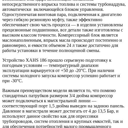
непосредственного впрыска топлива и системы турбонаддува,
автоматически включающейся блоком управления.
Одноступенчатая винтовая пара, подключенная к двигателю
через гибкую резиновую муфту, также эффективно
обеспечивает свою часть процесса — в изделии установлены
прецизионные подшипники, все детали также изготовлены с
высоким классом точности. Компрессорный блок является
маслонаполненным, впрыск масла происходит постепенно и
равномерно, и емкости объемом 24 л также достаточно для
работы установки в течение полноценной смены.
Устройство XAHS 186 прошло серьезную подготовку к
погодным условиям — температурный диапазон
эксплуатации варьируется от +50 до -20°С. При наличии
системы холодного запуска компрессор успешно работает и
при -30°С.
Важным преимуществом модели является то, что помимо
стандартных патрубков размером 3/4 дюйма компрессор
может подключаться к магистральной линии —
соответствующий порт 1,5 дюйма выведен на заднюю панель.
Давление в магистрали может достигать от 4 до 13,5 Бар, и
используют данное свойство как для опрессовки
трубопроводов, систем отопления и крупных емкостей, так и
для обеспечения потребностей малого промышленного