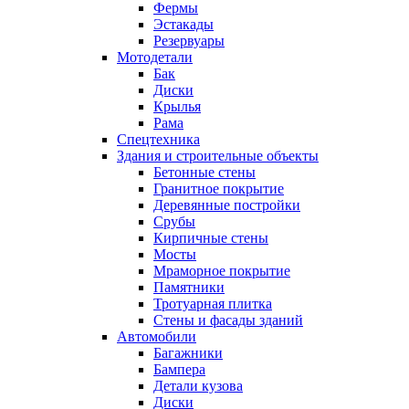
Фермы
Эстакады
Резервуары
Мотодетали
Бак
Диски
Крылья
Рама
Спецтехника
Здания и строительные объекты
Бетонные стены
Гранитное покрытие
Деревянные постройки
Срубы
Кирпичные стены
Мосты
Мраморное покрытие
Памятники
Тротуарная плитка
Стены и фасады зданий
Автомобили
Багажники
Бампера
Детали кузова
Диски