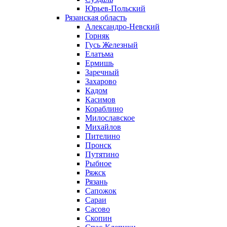
Юрьев-Польский
Рязанская область
Александро-Невский
Горняк
Гусь Железный
Елатьма
Ермишь
Заречный
Захарово
Кадом
Касимов
Кораблино
Милославское
Михайлов
Пителино
Пронск
Путятино
Рыбное
Ряжск
Рязань
Сапожок
Сараи
Сасово
Скопин