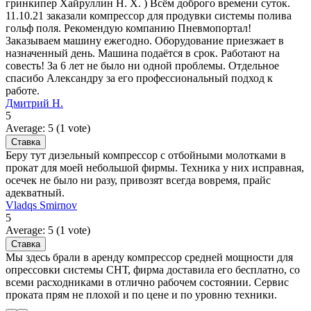
гринкипер Хайруллин Н. Х. ) Всём доброго времени суток.
11.10.21 заказали компрессор для продувки системы полива
гольф поля. Рекомендую компанию Пневмопортал!
Заказываем машину ежегодно. Оборудование приезжает в
назначенный день. Машина подаётся в срок. Работают на
совесть! За 6 лет не было ни одной проблемы. Отдельное
спасибо Александру за его профессиональный подход к
работе.
Дмитрий Н.
5
Average:
5
(
1
vote)
Беру тут дизельный компрессор с отбойными молотками в
прокат для моей небольшой фирмы. Техника у них исправная,
осечек не было ни разу, привозят всегда вовремя, прайс
адекватный.
Vladqs Smirnov
5
Average:
5
(
1
vote)
Мы здесь брали в аренду компрессор средней мощности для
опрессовки системы СНТ, фирма доставила его бесплатно, со
всеми расходниками в отлично рабочем состоянии. Сервис
проката прям не плохой и по цене и по уровню техники.