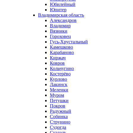
Юбилейный
Юпитер
Владимирская область
Александров
Владимир
Вязники
Гороховец
Гусь-Хрустальный
Камешково
Карабаново
Киржач
Ковров
Кольчугино
Костерёво
Курлово
Лакинск
Меленки
Муром
Петушки
Покров
Радужный
Собинка
Струнино
Судогда
Суздаль