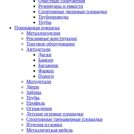
Очистные сооружения
Резервуары и емкости
Спортивные дворовые площадки
Трубопроводы
Трубы
Порошковая покраска
Металлоизделия
Рекламные конструкции
Торговое оборудование
Автодетали
Диски
Бампер
Багажник
Фаркоп
Пороги
Мотодетали
Двери
Заборы
Трубы
Профиль
Ограждения
Детские игровые площадки
Спортивные тренажерные площадки
Изделия из ковки
Металлическая мебель