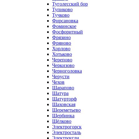
Туголесский бор
Тупиково
Тучково
Фирсановка
Фоминское
Фосфоритный
Фрязино
Фряново
Хорлово
Хотьково
Черепово
Черкизово
Черноголовка
Черусти
Чехов
Шарапово
Шатура
Шатурторф
Шаховская
Шереметьево
Щербинка
Щёлково
Электрогорск
Электросталь
Электроугли