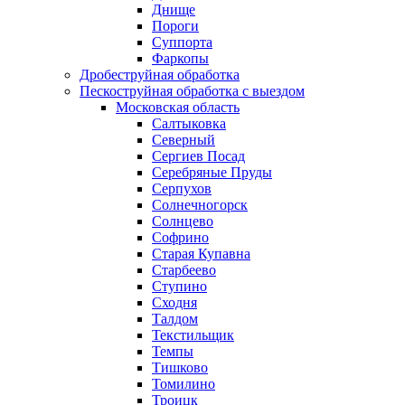
Днище
Пороги
Суппорта
Фаркопы
Дробеструйная обработка
Пескоструйная обработка с выездом
Московская область
Салтыковка
Северный
Сергиев Посад
Серебряные Пруды
Серпухов
Солнечногорск
Солнцево
Софрино
Старая Купавна
Старбеево
Ступино
Сходня
Талдом
Текстильщик
Темпы
Тишково
Томилино
Троицк