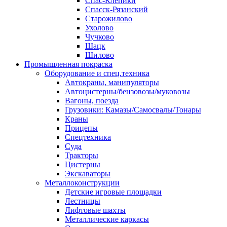
Спас-Клепики
Спасск-Рязанский
Старожилово
Ухолово
Чучково
Шацк
Шилово
Промышленная покраска
Оборудование и спец.техника
Автокраны, манипуляторы
Автоцистерны/бензовозы/муковозы
Вагоны, поезда
Грузовики: Камазы/Самосвалы/Тонары
Краны
Прицепы
Спецтехника
Суда
Тракторы
Цистерны
Экскаваторы
Металлоконструкции
Детские игровые площадки
Лестницы
Лифтовые шахты
Металлические каркасы