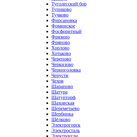
Туголесский бор
Тупиково
Тучково
Фирсановка
Фоминское
Фосфоритный
Фрязино
Фряново
Хорлово
Хотьково
Черепово
Черкизово
Черноголовка
Черусти
Чехов
Шарапово
Шатура
Шатурторф
Шаховская
Шереметьево
Щербинка
Щёлково
Электрогорск
Электросталь
Электроугли