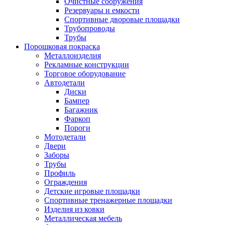
Очистные сооружения
Резервуары и емкости
Спортивные дворовые площадки
Трубопроводы
Трубы
Порошковая покраска
Металлоизделия
Рекламные конструкции
Торговое оборудование
Автодетали
Диски
Бампер
Багажник
Фаркоп
Пороги
Мотодетали
Двери
Заборы
Трубы
Профиль
Ограждения
Детские игровые площадки
Спортивные тренажерные площадки
Изделия из ковки
Металлическая мебель