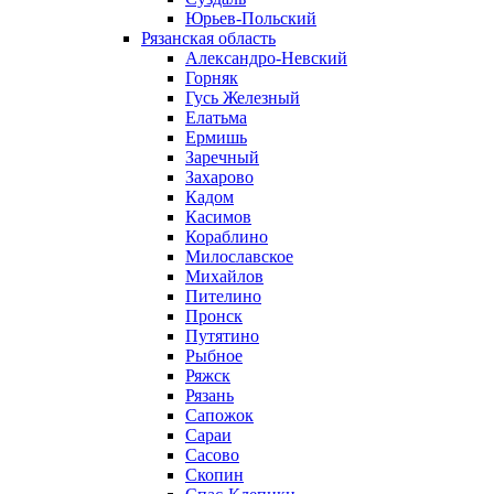
Юрьев-Польский
Рязанская область
Александро-Невский
Горняк
Гусь Железный
Елатьма
Ермишь
Заречный
Захарово
Кадом
Касимов
Кораблино
Милославское
Михайлов
Пителино
Пронск
Путятино
Рыбное
Ряжск
Рязань
Сапожок
Сараи
Сасово
Скопин