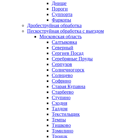
Днище
Пороги
Суппорта
Фаркопы
Дробеструйная обработка
Пескоструйная обработка с выездом
Московская область
Салтыковка
Северный
Сергиев Посад
Серебряные Пруды
Серпухов
Солнечногорск
Солнцево
Софрино
Старая Купавна
Старбеево
Ступино
Сходня
Талдом
Текстильщик
Темпы
Тишково
Томилино
Троицк