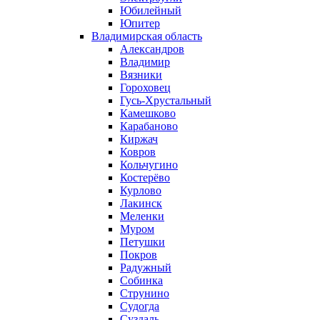
Юбилейный
Юпитер
Владимирская область
Александров
Владимир
Вязники
Гороховец
Гусь-Хрустальный
Камешково
Карабаново
Киржач
Ковров
Кольчугино
Костерёво
Курлово
Лакинск
Меленки
Муром
Петушки
Покров
Радужный
Собинка
Струнино
Судогда
Суздаль