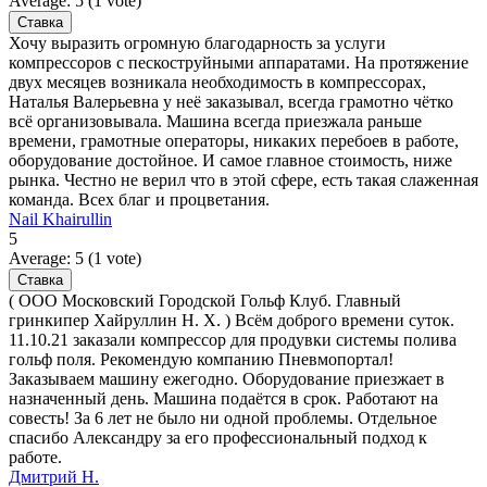
Average:
5
(
1
vote)
Хочу выразить огромную благодарность за услуги
компрессоров с пескоструйными аппаратами. На протяжение
двух месяцев возникала необходимость в компрессорах,
Наталья Валерьевна у неё заказывал, всегда грамотно чётко
всё организовывала. Машина всегда приезжала раньше
времени, грамотные операторы, никаких перебоев в работе,
оборудование достойное. И самое главное стоимость, ниже
рынка. Честно не верил что в этой сфере, есть такая слаженная
команда. Всех благ и процветания.
Nail Khairullin
5
Average:
5
(
1
vote)
( ООО Московский Городской Гольф Клуб. Главный
гринкипер Хайруллин Н. Х. ) Всём доброго времени суток.
11.10.21 заказали компрессор для продувки системы полива
гольф поля. Рекомендую компанию Пневмопортал!
Заказываем машину ежегодно. Оборудование приезжает в
назначенный день. Машина подаётся в срок. Работают на
совесть! За 6 лет не было ни одной проблемы. Отдельное
спасибо Александру за его профессиональный подход к
работе.
Дмитрий Н.