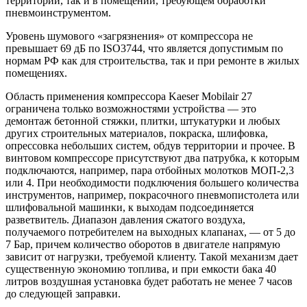
территории, так и в помещении, требующем обработки
пневмоинструментом.
Уровень шумового «загрязнения» от компрессора не
превышает 69 дБ по ISO3744, что является допустимым по
нормам РФ как для строительства, так и при ремонте в жилых
помещениях.
Область применения компрессора Kaeser Mobilair 27
ограничена только возможностями устройства — это
демонтаж бетонной стяжки, плитки, штукатурки и любых
других строительных материалов, покраска, шлифовка,
опрессовка небольших систем, обдув территории и прочее. В
винтовом компрессоре присутствуют два патрубка, к которым
подключаются, например, пара отбойных молотков МОП-2,3
или 4. При необходимости подключения большего количества
инструментов, например, покрасочного пневмопистолета или
шлифовальной машинки, к выходам подсоединяется
разветвитель. Диапазон давления сжатого воздуха,
получаемого потребителем на выходных клапанах, — от 5 до
7 Бар, причем количество оборотов в двигателе напрямую
зависит от нагрузки, требуемой клиенту. Такой механизм дает
существенную экономию топлива, и при емкости бака 40
литров воздушная установка будет работать не менее 7 часов
до следующей заправки.