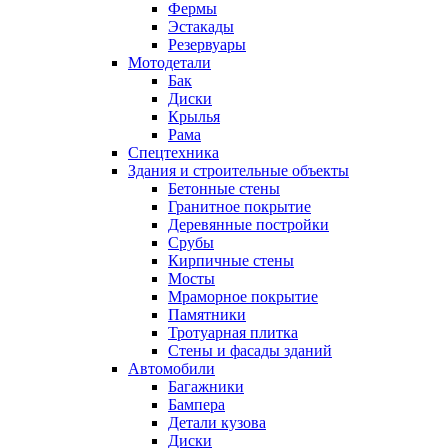
Фермы
Эстакады
Резервуары
Мотодетали
Бак
Диски
Крылья
Рама
Спецтехника
Здания и строительные объекты
Бетонные стены
Гранитное покрытие
Деревянные постройки
Срубы
Кирпичные стены
Мосты
Мраморное покрытие
Памятники
Тротуарная плитка
Стены и фасады зданий
Автомобили
Багажники
Бампера
Детали кузова
Диски