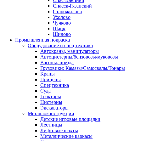
Спас-Клепики
Спасск-Рязанский
Старожилово
Ухолово
Чучково
Шацк
Шилово
Промышленная покраска
Оборудование и спец.техника
Автокраны, манипуляторы
Автоцистерны/бензовозы/муковозы
Вагоны, поезда
Грузовики: Камазы/Самосвалы/Тонары
Краны
Прицепы
Спецтехника
Суда
Тракторы
Цистерны
Экскаваторы
Металлоконструкции
Детские игровые площадки
Лестницы
Лифтовые шахты
Металлические каркасы