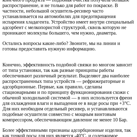
распространение, и не только для работ по покраске. В
частности, небольшой осушитель-ресивер часто
устанавливается на автомобилях для предотвращения
испарения хладагента. Устройство имеет внутри специальный
адсорбент с мелкопористой структурой, сквозь которую не
проникают молекулы большего, чем нужно, диаметра.
Остались вопросы какие-либо? Звоните, мы на линии и
готовы предоставить нужную информацию.
Конечно, эффективность подобной связки во многом зависит
от типа установки, так как разные принципы работы
обеспечивают различный результат. Выделяют два наиболее
распространенных типа устройств — рефрижераторные и
адсорбционные. Первые, как правило, сделаны
стационарными и по принципу функционирования схожи с
обычной холодильной системой — в них используется фреон
для охлаждения влаги и выпадения ее в виде росы при +3°С.
Для них необходим отдельный ресивер, и устанавливаются
подобные осушители совместно с мощным винтовым
компрессором, обеспечивающим давление не менее 10 Бар.
Более эффективными признаны адсорбционные изделия, так
как точкой росы для них является -40°С, и содержимое