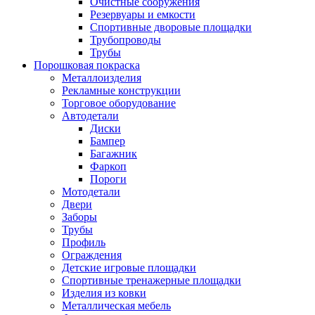
Очистные сооружения
Резервуары и емкости
Спортивные дворовые площадки
Трубопроводы
Трубы
Порошковая покраска
Металлоизделия
Рекламные конструкции
Торговое оборудование
Автодетали
Диски
Бампер
Багажник
Фаркоп
Пороги
Мотодетали
Двери
Заборы
Трубы
Профиль
Ограждения
Детские игровые площадки
Спортивные тренажерные площадки
Изделия из ковки
Металлическая мебель