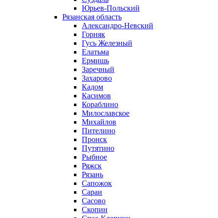
Юрьев-Польский
Рязанская область
Александро-Невский
Горняк
Гусь Железный
Елатьма
Ермишь
Заречный
Захарово
Кадом
Касимов
Кораблино
Милославское
Михайлов
Пителино
Пронск
Путятино
Рыбное
Ряжск
Рязань
Сапожок
Сараи
Сасово
Скопин