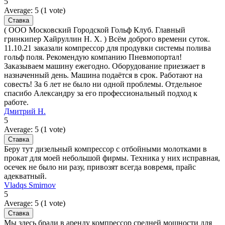
5
Average:
5
(
1
vote)
( ООО Московский Городской Гольф Клуб. Главный
гринкипер Хайруллин Н. Х. ) Всём доброго времени суток.
11.10.21 заказали компрессор для продувки системы полива
гольф поля. Рекомендую компанию Пневмопортал!
Заказываем машину ежегодно. Оборудование приезжает в
назначенный день. Машина подаётся в срок. Работают на
совесть! За 6 лет не было ни одной проблемы. Отдельное
спасибо Александру за его профессиональный подход к
работе.
Дмитрий Н.
5
Average:
5
(
1
vote)
Беру тут дизельный компрессор с отбойными молотками в
прокат для моей небольшой фирмы. Техника у них исправная,
осечек не было ни разу, привозят всегда вовремя, прайс
адекватный.
Vladqs Smirnov
5
Average:
5
(
1
vote)
Мы здесь брали в аренду компрессор средней мощности для