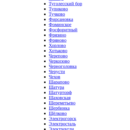
Туголесский бор
Тупиково
Тучково
Фирсановка
Фоминское
Фосфоритный
Фрязино
Фряново
Хорлово
Хотьково
Черепово
Черкизово
Черноголовка
Черусти
Чехов
Шарапово
Шатура
Шатурторф
Шаховская
Шереметьево
Щербинка
Щёлково
Электрогорск
Электросталь
Электроугли