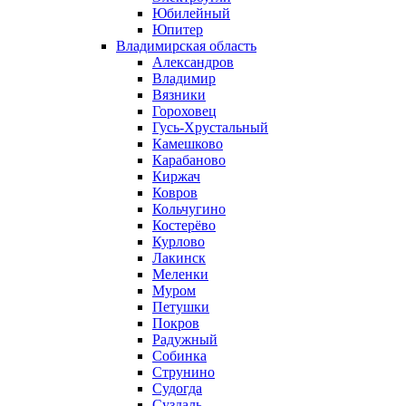
Юбилейный
Юпитер
Владимирская область
Александров
Владимир
Вязники
Гороховец
Гусь-Хрустальный
Камешково
Карабаново
Киржач
Ковров
Кольчугино
Костерёво
Курлово
Лакинск
Меленки
Муром
Петушки
Покров
Радужный
Собинка
Струнино
Судогда
Суздаль