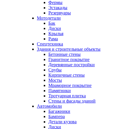
Фермы
Эстакады
Резервуары
Мотодетали
Бак
Диски
Крылья
Рама
Спецтехника
Здания и строительные объекты
Бетонные стены
Гранитное покрытие
Деревянные постройки
Срубы
Кирпичные стены
Мосты
Мраморное покрытие
Памятники
Тротуарная плитка
Стены и фасады зданий
Автомобили
Багажники
Бампера
Детали кузова
Диски