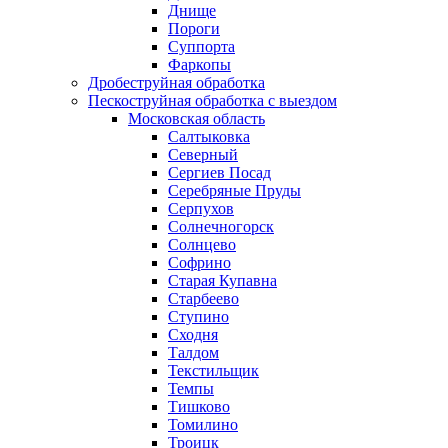
Днище
Пороги
Суппорта
Фаркопы
Дробеструйная обработка
Пескоструйная обработка с выездом
Московская область
Салтыковка
Северный
Сергиев Посад
Серебряные Пруды
Серпухов
Солнечногорск
Солнцево
Софрино
Старая Купавна
Старбеево
Ступино
Сходня
Талдом
Текстильщик
Темпы
Тишково
Томилино
Троицк