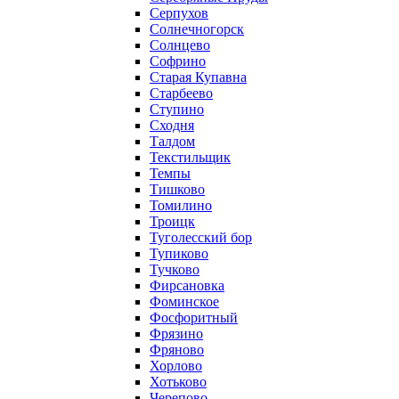
Серпухов
Солнечногорск
Солнцево
Софрино
Старая Купавна
Старбеево
Ступино
Сходня
Талдом
Текстильщик
Темпы
Тишково
Томилино
Троицк
Туголесский бор
Тупиково
Тучково
Фирсановка
Фоминское
Фосфоритный
Фрязино
Фряново
Хорлово
Хотьково
Черепово