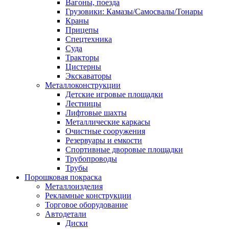
Вагоны, поезда
Грузовики: Камазы/Самосвалы/Тонары
Краны
Прицепы
Спецтехника
Суда
Тракторы
Цистерны
Экскаваторы
Металлоконструкции
Детские игровые площадки
Лестницы
Лифтовые шахты
Металлические каркасы
Очистные сооружения
Резервуары и емкости
Спортивные дворовые площадки
Трубопроводы
Трубы
Порошковая покраска
Металлоизделия
Рекламные конструкции
Торговое оборудование
Автодетали
Диски