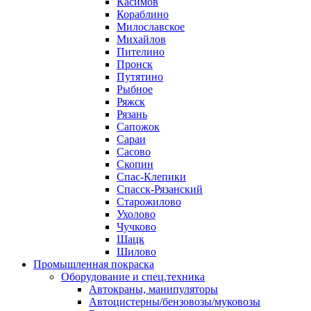
Касимов
Кораблино
Милославское
Михайлов
Пителино
Пронск
Путятино
Рыбное
Ряжск
Рязань
Сапожок
Сараи
Сасово
Скопин
Спас-Клепики
Спасск-Рязанский
Старожилово
Ухолово
Чучково
Шацк
Шилово
Промышленная покраска
Оборудование и спец.техника
Автокраны, манипуляторы
Автоцистерны/бензовозы/муковозы