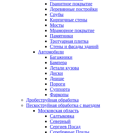
Гранитное покрытие
Деревянные постройки
Срубы
Кирпичные стены
Мосты
Мраморное покрытие
Памятники
Тротуарная плитка
Стены и фасады зданий
Автомобили
Багажники
Бампера
Детали кузова
Диски
Днище
Пороги
Суппорта
Фаркопы
Дробеструйная обработка
Пескоструйная обработка с выездом
Московская область
Салтыковка
Северный
Сергиев Посад
Серебряные Пруды