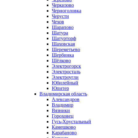
Черкизово
Черноголовка
Черусти
Чехов
Шарапово
Шатура
Шатурторф
Шаховская
Шереметьево
Щербинка
Щёлково
Электрогорск
Электросталь
Электроугли
Юбилейный
Юпитер
Владимирская область
Александров
Владимир
Вязники
Гороховец
Гусь-Хрустальный
Камешково
Карабаново