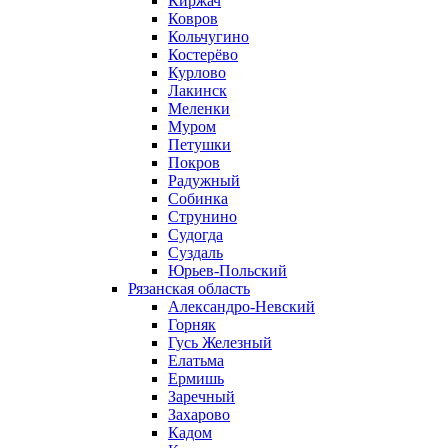
Киржач
Ковров
Кольчугино
Костерёво
Курлово
Лакинск
Меленки
Муром
Петушки
Покров
Радужный
Собинка
Струнино
Судогда
Суздаль
Юрьев-Польский
Рязанская область
Александро-Невский
Горняк
Гусь Железный
Елатьма
Ермишь
Заречный
Захарово
Кадом