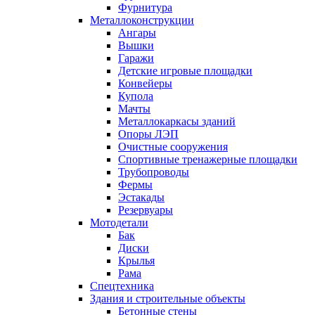
Фурнитура
Металлоконструкции
Ангары
Вышки
Гаражи
Детские игровые площадки
Конвейеры
Купола
Мачты
Металлокаркасы зданий
Опоры ЛЭП
Очистные сооружения
Спортивные тренажерные площадки
Трубопроводы
Фермы
Эстакады
Резервуары
Мотодетали
Бак
Диски
Крылья
Рама
Спецтехника
Здания и строительные объекты
Бетонные стены