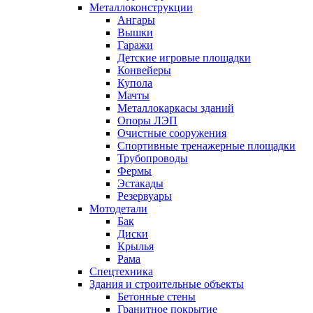
Металлоконструкции
Ангары
Вышки
Гаражи
Детские игровые площадки
Конвейеры
Купола
Мачты
Металлокаркасы зданий
Опоры ЛЭП
Очистные сооружения
Спортивные тренажерные площадки
Трубопроводы
Фермы
Эстакады
Резервуары
Мотодетали
Бак
Диски
Крылья
Рама
Спецтехника
Здания и строительные объекты
Бетонные стены
Гранитное покрытие