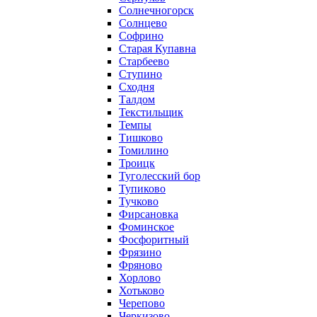
Солнечногорск
Солнцево
Софрино
Старая Купавна
Старбеево
Ступино
Сходня
Талдом
Текстильщик
Темпы
Тишково
Томилино
Троицк
Туголесский бор
Тупиково
Тучково
Фирсановка
Фоминское
Фосфоритный
Фрязино
Фряново
Хорлово
Хотьково
Черепово
Черкизово