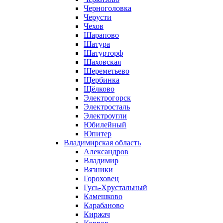
Черноголовка
Черусти
Чехов
Шарапово
Шатура
Шатурторф
Шаховская
Шереметьево
Щербинка
Щёлково
Электрогорск
Электросталь
Электроугли
Юбилейный
Юпитер
Владимирская область
Александров
Владимир
Вязники
Гороховец
Гусь-Хрустальный
Камешково
Карабаново
Киржач