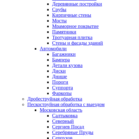
Деревянные постройки
Срубы
Кирпичные стены
Мосты
Мраморное покрытие
Памятники
Тротуарная плитка
Стены и фасады зданий
Автомобили
Багажники
Бампера
Детали кузова
Диски
Днище
Пороги
Суппорта
Фаркопы
Дробеструйная обработка
Пескоструйная обработка с выездом
Московская область
Салтыковка
Северный
Сергиев Посад
Серебряные Пруды
Серпухов