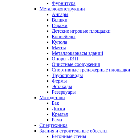
Фурнитура
Металлоконструкции
Ангары
Вышки
Гаражи
Детские игровые площадки
Конвейеры
Купола
Мачты
Металлокаркасы зданий
Опоры ЛЭП
Очистные сооружения
Спортивные тренажерные площадки
Трубопроводы
Фермы
Эстакады
Резервуары
Мотодетали
Бак
Диски
Крылья
Рама
Спецтехника
Здания и строительные объекты
Бетонные стены