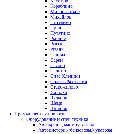
Касимов
Кораблино
Милославское
Михайлов
Пителино
Пронск
Путятино
Рыбное
Ряжск
Рязань
Сапожок
Сараи
Сасово
Скопин
Спас-Клепики
Спасск-Рязанский
Старожилово
Ухолово
Чучково
Шацк
Шилово
Промышленная покраска
Оборудование и спец.техника
Автокраны, манипуляторы
Автоцистерны/бензовозы/муковозы