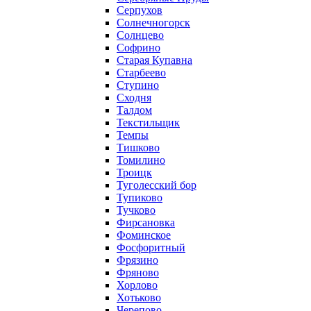
Серпухов
Солнечногорск
Солнцево
Софрино
Старая Купавна
Старбеево
Ступино
Сходня
Талдом
Текстильщик
Темпы
Тишково
Томилино
Троицк
Туголесский бор
Тупиково
Тучково
Фирсановка
Фоминское
Фосфоритный
Фрязино
Фряново
Хорлово
Хотьково
Черепово