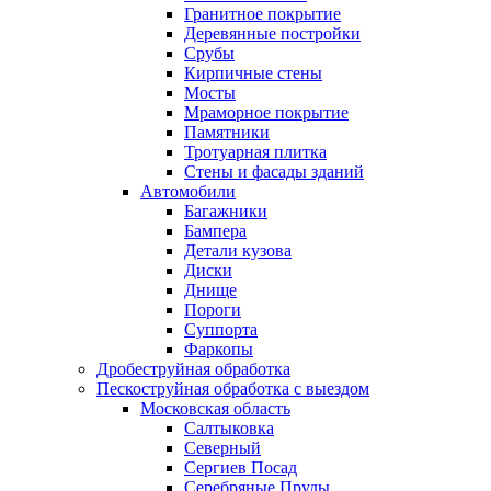
Гранитное покрытие
Деревянные постройки
Срубы
Кирпичные стены
Мосты
Мраморное покрытие
Памятники
Тротуарная плитка
Стены и фасады зданий
Автомобили
Багажники
Бампера
Детали кузова
Диски
Днище
Пороги
Суппорта
Фаркопы
Дробеструйная обработка
Пескоструйная обработка с выездом
Московская область
Салтыковка
Северный
Сергиев Посад
Серебряные Пруды