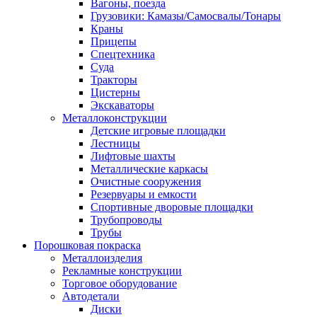
Вагоны, поезда
Грузовики: Камазы/Самосвалы/Тонары
Краны
Прицепы
Спецтехника
Суда
Тракторы
Цистерны
Экскаваторы
Металлоконструкции
Детские игровые площадки
Лестницы
Лифтовые шахты
Металлические каркасы
Очистные сооружения
Резервуары и емкости
Спортивные дворовые площадки
Трубопроводы
Трубы
Порошковая покраска
Металлоизделия
Рекламные конструкции
Торговое оборудование
Автодетали
Диски