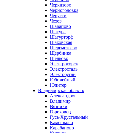
Черкизово
Черноголовка
Черусти
Чехов
Шарапово
Шатура
Шатурторф
Шаховская
Шереметьево
Щербинка
Щёлково
Электрогорск
Электросталь
Электроугли
Юбилейный
Юпитер
Владимирская область
Александров
Владимир
Вязники
Гороховец
Гусь-Хрустальный
Камешково
Карабаново