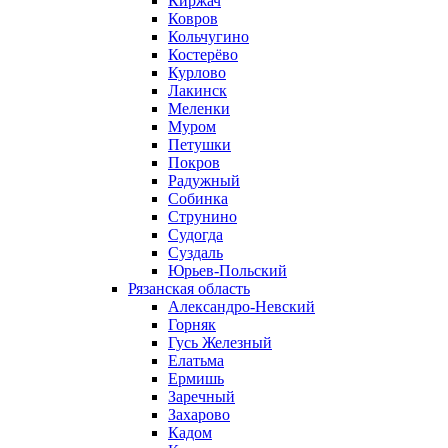
Киржач
Ковров
Кольчугино
Костерёво
Курлово
Лакинск
Меленки
Муром
Петушки
Покров
Радужный
Собинка
Струнино
Судогда
Суздаль
Юрьев-Польский
Рязанская область
Александро-Невский
Горняк
Гусь Железный
Елатьма
Ермишь
Заречный
Захарово
Кадом