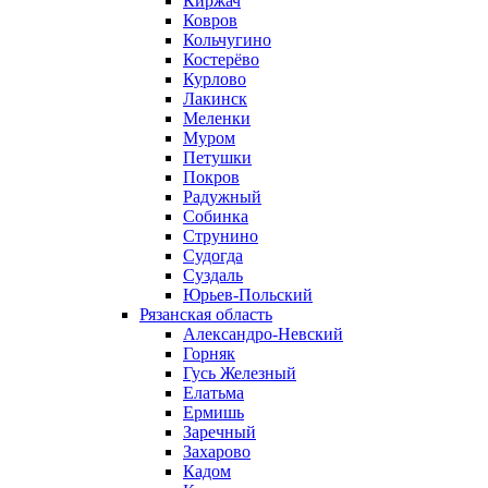
Киржач
Ковров
Кольчугино
Костерёво
Курлово
Лакинск
Меленки
Муром
Петушки
Покров
Радужный
Собинка
Струнино
Судогда
Суздаль
Юрьев-Польский
Рязанская область
Александро-Невский
Горняк
Гусь Железный
Елатьма
Ермишь
Заречный
Захарово
Кадом