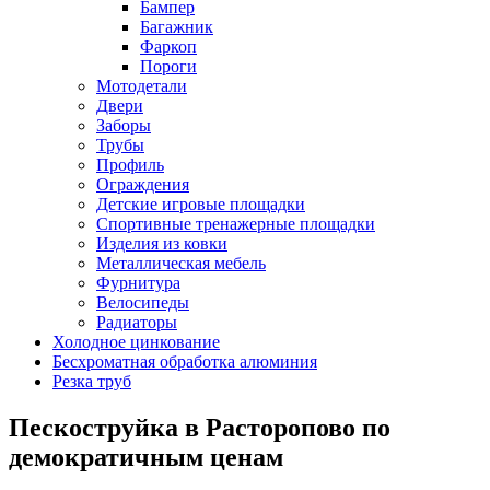
Бампер
Багажник
Фаркоп
Пороги
Мотодетали
Двери
Заборы
Трубы
Профиль
Ограждения
Детские игровые площадки
Спортивные тренажерные площадки
Изделия из ковки
Металлическая мебель
Фурнитура
Велосипеды
Радиаторы
Холодное цинкование
Бесхроматная обработка алюминия
Резка труб
Пескоструйка в Расторопово по
демократичным ценам