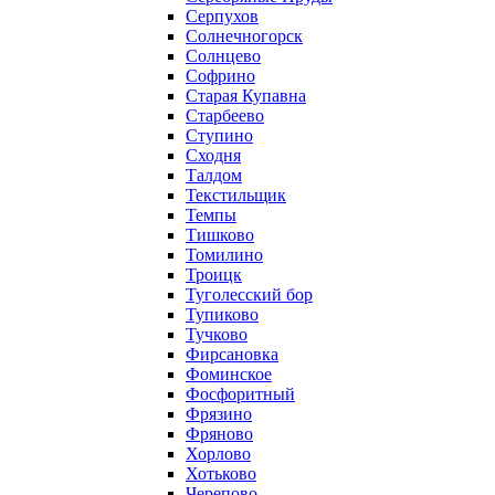
Серпухов
Солнечногорск
Солнцево
Софрино
Старая Купавна
Старбеево
Ступино
Сходня
Талдом
Текстильщик
Темпы
Тишково
Томилино
Троицк
Туголесский бор
Тупиково
Тучково
Фирсановка
Фоминское
Фосфоритный
Фрязино
Фряново
Хорлово
Хотьково
Черепово