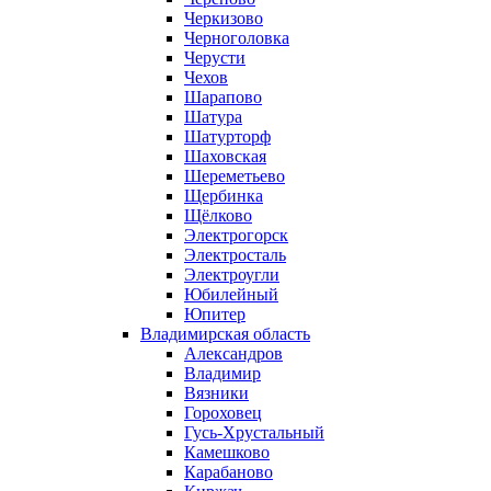
Черкизово
Черноголовка
Черусти
Чехов
Шарапово
Шатура
Шатурторф
Шаховская
Шереметьево
Щербинка
Щёлково
Электрогорск
Электросталь
Электроугли
Юбилейный
Юпитер
Владимирская область
Александров
Владимир
Вязники
Гороховец
Гусь-Хрустальный
Камешково
Карабаново