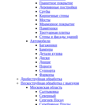
Гранитное покрытие
Деревянные постройки
Срубы
Кирпичные стены
Мосты
Мраморное покрытие
Памятники
Тротуарная плитка
Стены и фасады зданий
Автомобили
Багажники
Бампера
Детали кузова
Диски
Днище
Пороги
Суппорта
Фаркопы
Дробеструйная обработка
Пескоструйная обработка с выездом
Московская область
Салтыковка
Северный
Сергиев Посад
Серебряные Пруды