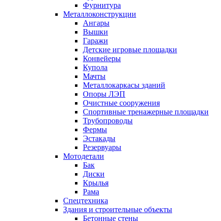
Фурнитура
Металлоконструкции
Ангары
Вышки
Гаражи
Детские игровые площадки
Конвейеры
Купола
Мачты
Металлокаркасы зданий
Опоры ЛЭП
Очистные сооружения
Спортивные тренажерные площадки
Трубопроводы
Фермы
Эстакады
Резервуары
Мотодетали
Бак
Диски
Крылья
Рама
Спецтехника
Здания и строительные объекты
Бетонные стены