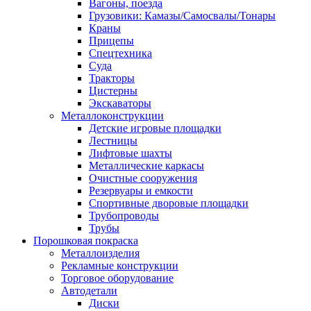
Вагоны, поезда
Грузовики: Камазы/Самосвалы/Тонары
Краны
Прицепы
Спецтехника
Суда
Тракторы
Цистерны
Экскаваторы
Металлоконструкции
Детские игровые площадки
Лестницы
Лифтовые шахты
Металлические каркасы
Очистные сооружения
Резервуары и емкости
Спортивные дворовые площадки
Трубопроводы
Трубы
Порошковая покраска
Металлоизделия
Рекламные конструкции
Торговое оборудование
Автодетали
Диски