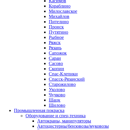
Касимов
Кораблино
Милославское
Михайлов
Пителино
Пронск
Путятино
Рыбное
Ряжск
Рязань
Сапожок
Сараи
Сасово
Скопин
Спас-Клепики
Спасск-Рязанский
Старожилово
Ухолово
Чучково
Шацк
Шилово
Промышленная покраска
Оборудование и спец.техника
Автокраны, манипуляторы
Автоцистерны/бензовозы/муковозы