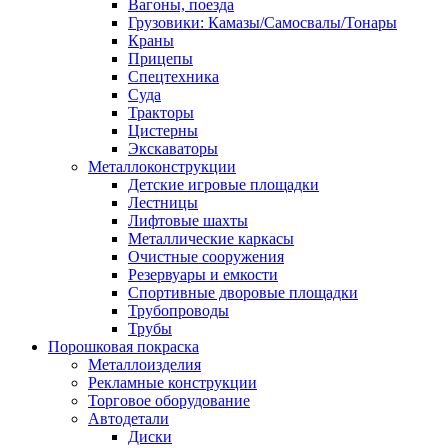
Вагоны, поезда
Грузовики: Камазы/Самосвалы/Тонары
Краны
Прицепы
Спецтехника
Суда
Тракторы
Цистерны
Экскаваторы
Металлоконструкции
Детские игровые площадки
Лестницы
Лифтовые шахты
Металлические каркасы
Очистные сооружения
Резервуары и емкости
Спортивные дворовые площадки
Трубопроводы
Трубы
Порошковая покраска
Металлоизделия
Рекламные конструкции
Торговое оборудование
Автодетали
Диски