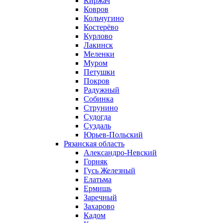
Киржач
Ковров
Кольчугино
Костерёво
Курлово
Лакинск
Меленки
Муром
Петушки
Покров
Радужный
Собинка
Струнино
Судогда
Суздаль
Юрьев-Польский
Рязанская область
Александро-Невский
Горняк
Гусь Железный
Елатьма
Ермишь
Заречный
Захарово
Кадом