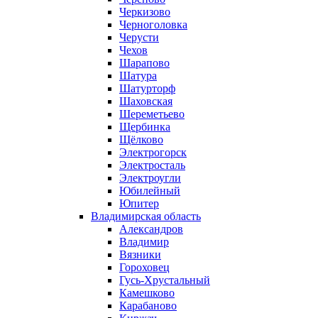
Черкизово
Черноголовка
Черусти
Чехов
Шарапово
Шатура
Шатурторф
Шаховская
Шереметьево
Щербинка
Щёлково
Электрогорск
Электросталь
Электроугли
Юбилейный
Юпитер
Владимирская область
Александров
Владимир
Вязники
Гороховец
Гусь-Хрустальный
Камешково
Карабаново