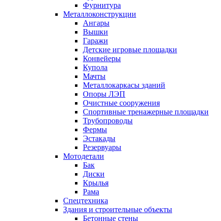
Фурнитура
Металлоконструкции
Ангары
Вышки
Гаражи
Детские игровые площадки
Конвейеры
Купола
Мачты
Металлокаркасы зданий
Опоры ЛЭП
Очистные сооружения
Спортивные тренажерные площадки
Трубопроводы
Фермы
Эстакады
Резервуары
Мотодетали
Бак
Диски
Крылья
Рама
Спецтехника
Здания и строительные объекты
Бетонные стены