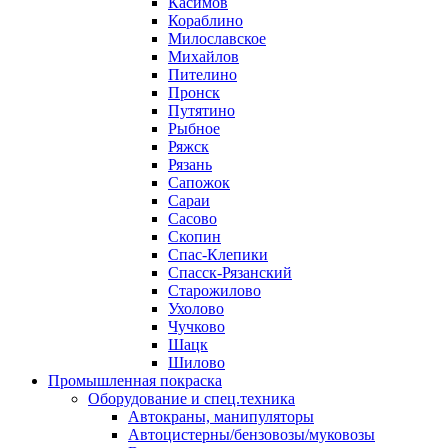
Касимов
Кораблино
Милославское
Михайлов
Пителино
Пронск
Путятино
Рыбное
Ряжск
Рязань
Сапожок
Сараи
Сасово
Скопин
Спас-Клепики
Спасск-Рязанский
Старожилово
Ухолово
Чучково
Шацк
Шилово
Промышленная покраска
Оборудование и спец.техника
Автокраны, манипуляторы
Автоцистерны/бензовозы/муковозы