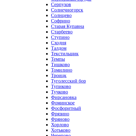
Серпухов
Солнечногорск
Солнцево
Софрино
Старая Купавна
Старбеево
Ступино
Сходня
Талдом
Текстильщик
Темпы
Тишково
Томилино
Троицк
Туголесский бор
Тупиково
Тучково
Фирсановка
Фоминское
Фосфоритный
Фрязино
Фряново
Хорлово
Хотьково
Черепово