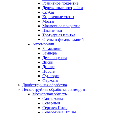
Гранитное покрытие
Деревянные постройки
Срубы
Кирпичные стены
Мосты
Мраморное покрытие
Памятники
Тротуарная плитка
Стены и фасады зданий
Автомобили
Багажники
Бампера
Детали кузова
Диски
Днище
Пороги
Суппорта
Фаркопы
Дробеструйная обработка
Пескоструйная обработка с выездом
Московская область
Салтыковка
Северный
Сергиев Посад
Серебряные Пруды