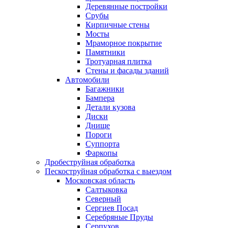
Деревянные постройки
Срубы
Кирпичные стены
Мосты
Мраморное покрытие
Памятники
Тротуарная плитка
Стены и фасады зданий
Автомобили
Багажники
Бампера
Детали кузова
Диски
Днище
Пороги
Суппорта
Фаркопы
Дробеструйная обработка
Пескоструйная обработка с выездом
Московская область
Салтыковка
Северный
Сергиев Посад
Серебряные Пруды
Серпухов