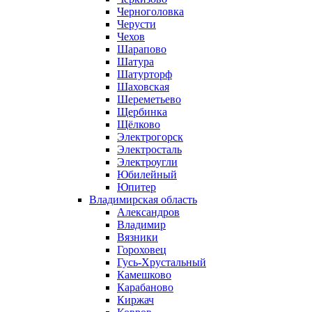
Черноголовка
Черусти
Чехов
Шарапово
Шатура
Шатурторф
Шаховская
Шереметьево
Щербинка
Щёлково
Электрогорск
Электросталь
Электроугли
Юбилейный
Юпитер
Владимирская область
Александров
Владимир
Вязники
Гороховец
Гусь-Хрустальный
Камешково
Карабаново
Киржач