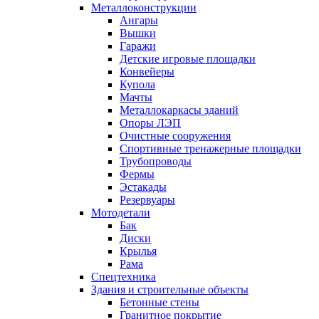
Металлоконструкции
Ангары
Вышки
Гаражи
Детские игровые площадки
Конвейеры
Купола
Мачты
Металлокаркасы зданий
Опоры ЛЭП
Очистные сооружения
Спортивные тренажерные площадки
Трубопроводы
Фермы
Эстакады
Резервуары
Мотодетали
Бак
Диски
Крылья
Рама
Спецтехника
Здания и строительные объекты
Бетонные стены
Гранитное покрытие