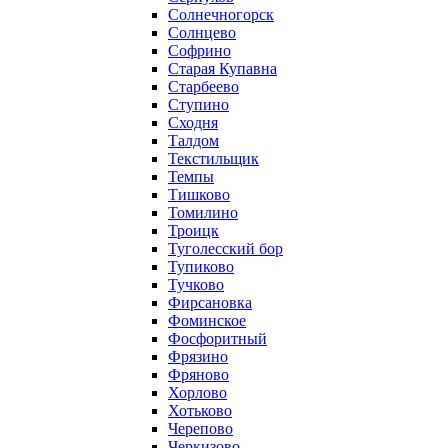
Солнечногорск
Солнцево
Софрино
Старая Купавна
Старбеево
Ступино
Сходня
Талдом
Текстильщик
Темпы
Тишково
Томилино
Троицк
Туголесский бор
Тупиково
Тучково
Фирсановка
Фоминское
Фосфоритный
Фрязино
Фряново
Хорлово
Хотьково
Черепово
Черкизово