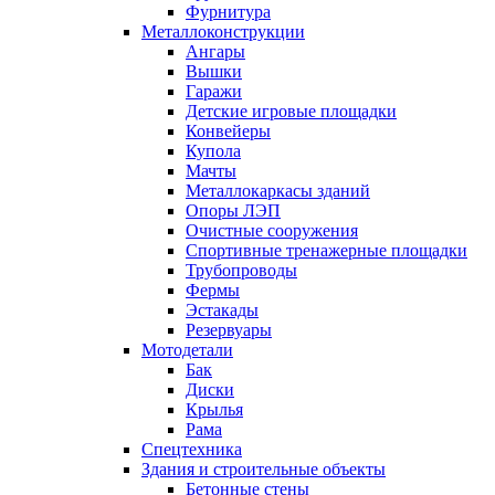
Фурнитура
Металлоконструкции
Ангары
Вышки
Гаражи
Детские игровые площадки
Конвейеры
Купола
Мачты
Металлокаркасы зданий
Опоры ЛЭП
Очистные сооружения
Спортивные тренажерные площадки
Трубопроводы
Фермы
Эстакады
Резервуары
Мотодетали
Бак
Диски
Крылья
Рама
Спецтехника
Здания и строительные объекты
Бетонные стены