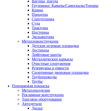
Вагоны, поезда
Грузовики: Камазы/Самосвалы/Тонары
Краны
Прицепы
Спецтехника
Суда
Тракторы
Цистерны
Экскаваторы
Металлоконструкции
Детские игровые площадки
Лестницы
Лифтовые шахты
Металлические каркасы
Очистные сооружения
Резервуары и емкости
Спортивные дворовые площадки
Трубопроводы
Трубы
Порошковая покраска
Металлоизделия
Рекламные конструкции
Торговое оборудование
Автодетали
Диски