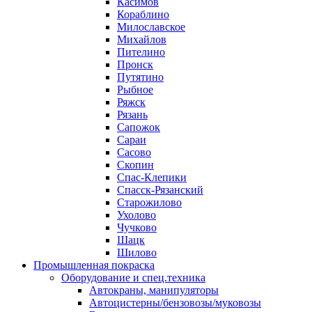
Касимов
Кораблино
Милославское
Михайлов
Пителино
Пронск
Путятино
Рыбное
Ряжск
Рязань
Сапожок
Сараи
Сасово
Скопин
Спас-Клепики
Спасск-Рязанский
Старожилово
Ухолово
Чучково
Шацк
Шилово
Промышленная покраска
Оборудование и спец.техника
Автокраны, манипуляторы
Автоцистерны/бензовозы/муковозы