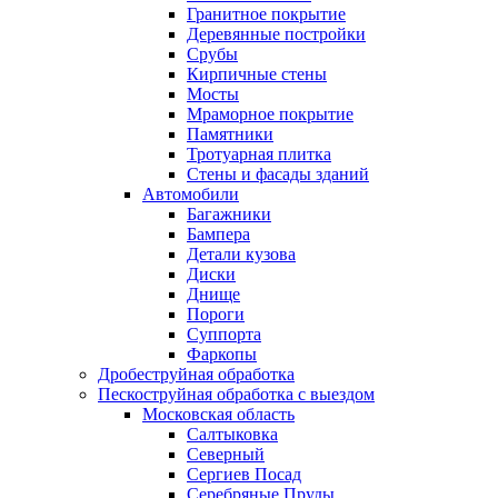
Гранитное покрытие
Деревянные постройки
Срубы
Кирпичные стены
Мосты
Мраморное покрытие
Памятники
Тротуарная плитка
Стены и фасады зданий
Автомобили
Багажники
Бампера
Детали кузова
Диски
Днище
Пороги
Суппорта
Фаркопы
Дробеструйная обработка
Пескоструйная обработка с выездом
Московская область
Салтыковка
Северный
Сергиев Посад
Серебряные Пруды