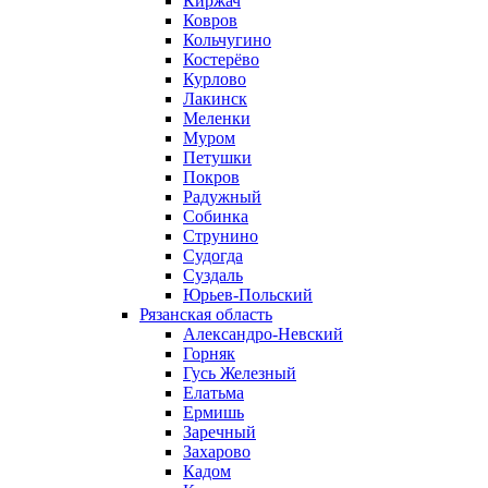
Киржач
Ковров
Кольчугино
Костерёво
Курлово
Лакинск
Меленки
Муром
Петушки
Покров
Радужный
Собинка
Струнино
Судогда
Суздаль
Юрьев-Польский
Рязанская область
Александро-Невский
Горняк
Гусь Железный
Елатьма
Ермишь
Заречный
Захарово
Кадом