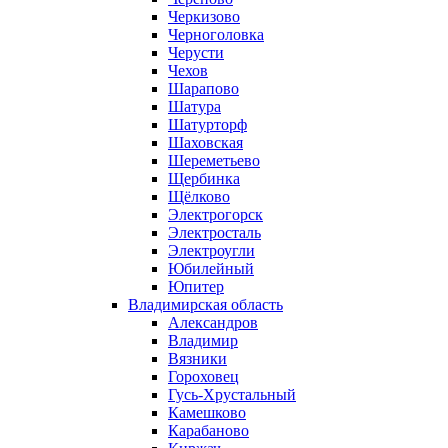
Черкизово
Черноголовка
Черусти
Чехов
Шарапово
Шатура
Шатурторф
Шаховская
Шереметьево
Щербинка
Щёлково
Электрогорск
Электросталь
Электроугли
Юбилейный
Юпитер
Владимирская область
Александров
Владимир
Вязники
Гороховец
Гусь-Хрустальный
Камешково
Карабаново