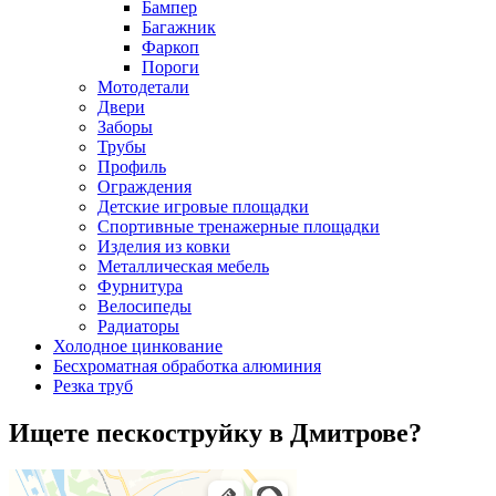
Бампер
Багажник
Фаркоп
Пороги
Мотодетали
Двери
Заборы
Трубы
Профиль
Ограждения
Детские игровые площадки
Спортивные тренажерные площадки
Изделия из ковки
Металлическая мебель
Фурнитура
Велосипеды
Радиаторы
Холодное цинкование
Бесхроматная обработка алюминия
Резка труб
Ищете пескоструйку в Дмитрове?