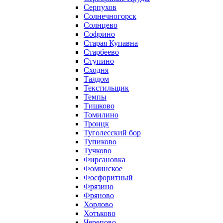
Серпухов
Солнечногорск
Солнцево
Софрино
Старая Купавна
Старбеево
Ступино
Сходня
Талдом
Текстильщик
Темпы
Тишково
Томилино
Троицк
Туголесский бор
Тупиково
Тучково
Фирсановка
Фоминское
Фосфоритный
Фрязино
Фряново
Хорлово
Хотьково
Черепово