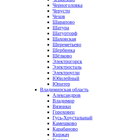
Черноголовка
Черусти
Чехов
Шарапово
Шатура
Шатурторф
Шаховская
Шереметьево
Щербинка
Щёлково
Электрогорск
Электросталь
Электроугли
Юбилейный
Юпитер
Владимирская область
Александров
Владимир
Вязники
Гороховец
Гусь-Хрустальный
Камешково
Карабаново
Киржач