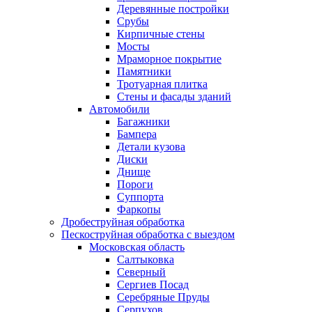
Деревянные постройки
Срубы
Кирпичные стены
Мосты
Мраморное покрытие
Памятники
Тротуарная плитка
Стены и фасады зданий
Автомобили
Багажники
Бампера
Детали кузова
Диски
Днище
Пороги
Суппорта
Фаркопы
Дробеструйная обработка
Пескоструйная обработка с выездом
Московская область
Салтыковка
Северный
Сергиев Посад
Серебряные Пруды
Серпухов