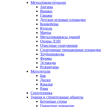
Металлоконструкции
Ангары
Вышки
Гаражи
Детские игровые площадки
Конвейеры
Купола
Мачты
Металлокаркасы зданий
Опоры ЛЭП
Очистные сооружения
Спортивные тренажерные площадки
Трубопроводы
Фермы
Эстакады
Резервуары
Мотодетали
Бак
Диски
Крылья
Рама
Спецтехника
Здания и строительные объекты
Бетонные стены
Гранитное покрытие