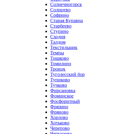
Солнечногорск
Солнцево
Софрино
Старая Купавна
Старбеево
Ступино
Сходня
Талдом
Текстильщик
Темпы
Тишково
Томилино
Троицк
Туголесский бор
Тупиково
Тучково
Фирсановка
Фоминское
Фосфоритный
Фрязино
Фряново
Хорлово
Хотьково
Черепово
Черкизово