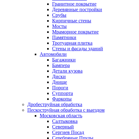
Гранитное покрытие
Деревянные постройки
Срубы
Кирпичные стены
Мосты
Мраморное покрытие
Памятники
Тротуарная плитка
Стены и фасады зданий
Автомобили
Багажники
Бампера
Детали кузова
Диски
Днище
Пороги
Суппорта
Фаркопы
Дробеструйная обработка
Пескоструйная обработка с выездом
Московская область
Салтыковка
Северный
Сергиев Посад
Серебряные Пруды