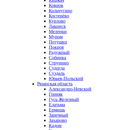
Киржач
Ковров
Кольчугино
Костерёво
Курлово
Лакинск
Меленки
Муром
Петушки
Покров
Радужный
Собинка
Струнино
Судогда
Суздаль
Юрьев-Польский
Рязанская область
Александро-Невский
Горняк
Гусь Железный
Елатьма
Ермишь
Заречный
Захарово
Кадом