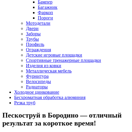
Бампер
Багажник
Фаркоп
Пороги
Мотодетали
Двери
Заборы
Трубы
Профиль
Ограждения
Детские игровые площадки
Спортивные тренажерные площадки
Изделия из ковки
Металлическая мебель
Фурнитура
Велосипеды
Радиаторы
Холодное цинкование
Бесхроматная обработка алюминия
Резка труб
Пескоструй в Бородино — отличный
результат за короткое время!