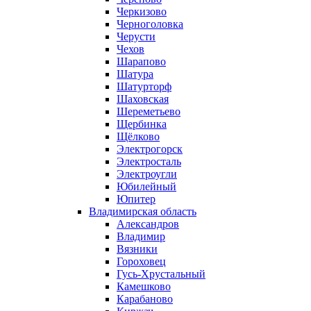
Черкизово
Черноголовка
Черусти
Чехов
Шарапово
Шатура
Шатурторф
Шаховская
Шереметьево
Щербинка
Щёлково
Электрогорск
Электросталь
Электроугли
Юбилейный
Юпитер
Владимирская область
Александров
Владимир
Вязники
Гороховец
Гусь-Хрустальный
Камешково
Карабаново