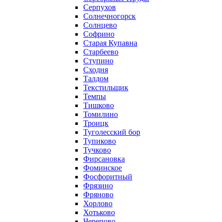
Серпухов
Солнечногорск
Солнцево
Софрино
Старая Купавна
Старбеево
Ступино
Сходня
Талдом
Текстильщик
Темпы
Тишково
Томилино
Троицк
Туголесский бор
Тупиково
Тучково
Фирсановка
Фоминское
Фосфоритный
Фрязино
Фряново
Хорлово
Хотьково
Черепово