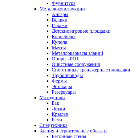
Фурнитура
Металлоконструкции
Ангары
Вышки
Гаражи
Детские игровые площадки
Конвейеры
Купола
Мачты
Металлокаркасы зданий
Опоры ЛЭП
Очистные сооружения
Спортивные тренажерные площадки
Трубопроводы
Фермы
Эстакады
Резервуары
Мотодетали
Бак
Диски
Крылья
Рама
Спецтехника
Здания и строительные объекты
Бетонные стены