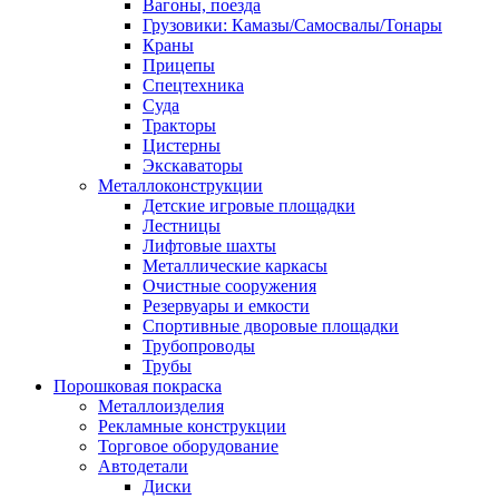
Вагоны, поезда
Грузовики: Камазы/Самосвалы/Тонары
Краны
Прицепы
Спецтехника
Суда
Тракторы
Цистерны
Экскаваторы
Металлоконструкции
Детские игровые площадки
Лестницы
Лифтовые шахты
Металлические каркасы
Очистные сооружения
Резервуары и емкости
Спортивные дворовые площадки
Трубопроводы
Трубы
Порошковая покраска
Металлоизделия
Рекламные конструкции
Торговое оборудование
Автодетали
Диски