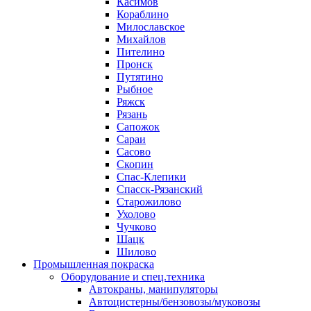
Касимов
Кораблино
Милославское
Михайлов
Пителино
Пронск
Путятино
Рыбное
Ряжск
Рязань
Сапожок
Сараи
Сасово
Скопин
Спас-Клепики
Спасск-Рязанский
Старожилово
Ухолово
Чучково
Шацк
Шилово
Промышленная покраска
Оборудование и спец.техника
Автокраны, манипуляторы
Автоцистерны/бензовозы/муковозы