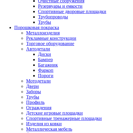
Очистные сооружения
Резервуары и емкости
Спортивные дворовые площадки
Трубопроводы
Трубы
Порошковая покраска
Металлоизделия
Рекламные конструкции
Торговое оборудование
Автодетали
Диски
Бампер
Багажник
Фаркоп
Пороги
Мотодетали
Двери
Заборы
Трубы
Профиль
Ограждения
Детские игровые площадки
Спортивные тренажерные площадки
Изделия из ковки
Металлическая мебель