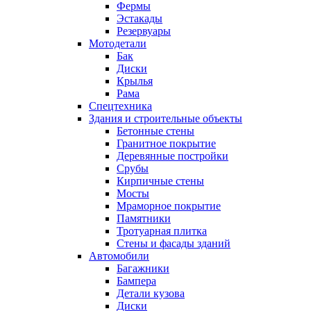
Фермы
Эстакады
Резервуары
Мотодетали
Бак
Диски
Крылья
Рама
Спецтехника
Здания и строительные объекты
Бетонные стены
Гранитное покрытие
Деревянные постройки
Срубы
Кирпичные стены
Мосты
Мраморное покрытие
Памятники
Тротуарная плитка
Стены и фасады зданий
Автомобили
Багажники
Бампера
Детали кузова
Диски