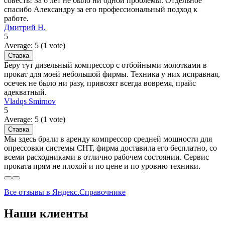
совесть! За 6 лет не было ни одной проблемы. Отдельное
спасибо Александру за его профессиональный подход к
работе.
Дмитрий Н.
5
Average:
5
(
1
vote)
Беру тут дизельный компрессор с отбойными молотками в
прокат для моей небольшой фирмы. Техника у них исправная,
осечек не было ни разу, привозят всегда вовремя, прайс
адекватный.
Vladqs Smirnov
5
Average:
5
(
1
vote)
Мы здесь брали в аренду компрессор средней мощности для
опрессовки системы СНТ, фирма доставила его бесплатно, со
всеми расходниками в отлично рабочем состоянии. Сервис
проката прям не плохой и по цене и по уровню техники.
Все отзывы в Яндекс.Справочнике
Наши клиенты