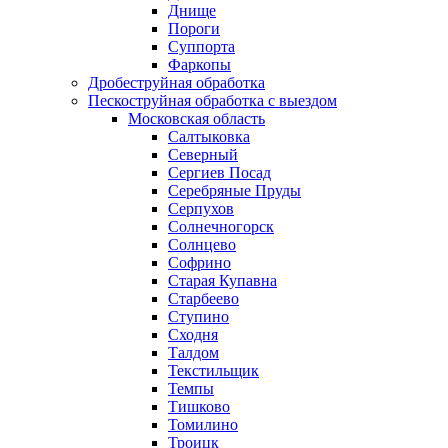
Днище
Пороги
Суппорта
Фаркопы
Дробеструйная обработка
Пескоструйная обработка с выездом
Московская область
Салтыковка
Северный
Сергиев Посад
Серебряные Пруды
Серпухов
Солнечногорск
Солнцево
Софрино
Старая Купавна
Старбеево
Ступино
Сходня
Талдом
Текстильщик
Темпы
Тишково
Томилино
Троицк