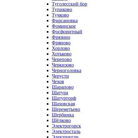
Туголесский бор
Тупиково
Тучково
Фирсановка
Фоминское
Фосфоритный
Фрязино
Фряново
Хорлово
Хотьково
Черепово
Черкизово
Черноголовка
Черусти
Чехов
Шарапово
Шатура
Шатурторф
Шаховская
Шереметьево
Щербинка
Щёлково
Электрогорск
Электросталь
Электроугли