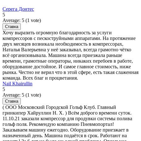
Серега Донтес
5
Average:
5
(
1
vote)
Хочу выразить огромную благодарность за услуги
компрессоров с пескоструйными аппаратами. На протяжение
двух месяцев возникала необходимость в компрессорах,
Наталья Валерьевна у неё заказывал, всегда грамотно чётко
всё организовывала. Машина всегда приезжала раньше
времени, грамотные операторы, никаких перебоев в работе,
оборудование достойное. И самое главное стоимость, ниже
рынка. Честно не верил что в этой сфере, есть такая слаженная
команда. Всех благ и процветания.
Nail Khairullin
5
Average:
5
(
1
vote)
( ООО Московский Городской Гольф Клуб. Главный
гринкипер Хайруллин Н. Х. ) Всём доброго времени суток.
11.10.21 заказали компрессор для продувки системы полива
гольф поля. Рекомендую компанию Пневмопортал!
Заказываем машину ежегодно. Оборудование приезжает в
назначенный день. Машина подаётся в срок. Работают на