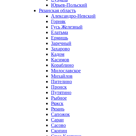
Юрьев-Польский
Рязанская область
Александро-Невский
Горняк
Гусь Железный
Елатьма
Ермишь
Заречный
Захарово
Кадом
Касимов
Кораблино
Милославское
Михайлов
Пителино
Пронск
Путятино
Рыбное
Ряжск
Рязань
Сапожок
Сараи
Сасово
Скопин