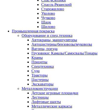
Спас-Клепики
Спасск-Рязанский
Старожилово
Ухолово
Чучково
Шацк
Шилово
Промышленная покраска
Оборудование и спец.техника
Автокраны, манипуляторы
Автоцистерны/бензовозы/муковозы
Вагоны, поезда
Грузовики: Камазы/Самосвалы/Тонары
Краны
Прицепы
Спецтехника
Суда
Тракторы
Цистерны
Экскаваторы
Металлоконструкции
Детские игровые площадки
Лестницы
Лифтовые шахты
Металлические каркасы