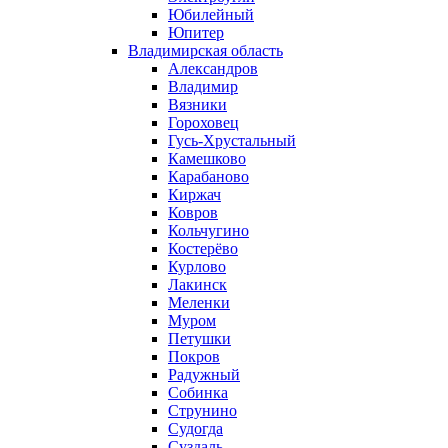
Юбилейный
Юпитер
Владимирская область
Александров
Владимир
Вязники
Гороховец
Гусь-Хрустальный
Камешково
Карабаново
Киржач
Ковров
Кольчугино
Костерёво
Курлово
Лакинск
Меленки
Муром
Петушки
Покров
Радужный
Собинка
Струнино
Судогда
Суздаль