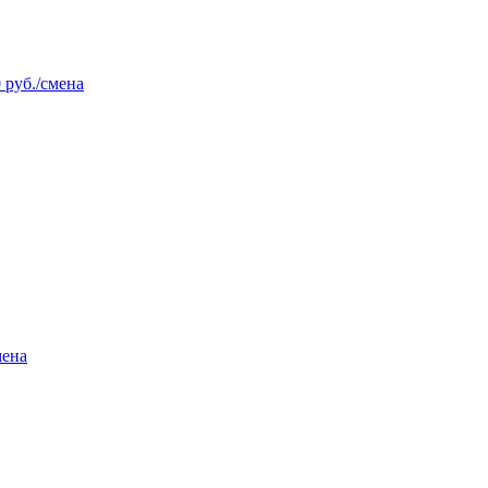
 руб./смена
мена