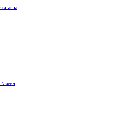
уб./смена
./смена