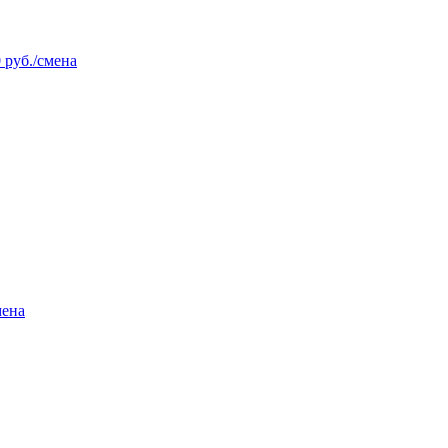
 руб./смена
мена