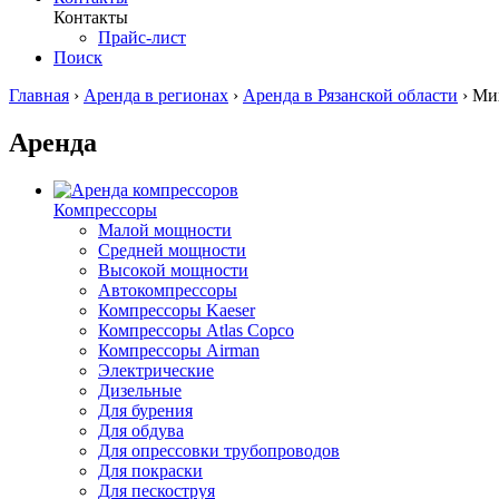
Контакты
Прайс-лист
Поиск
Главная
›
Аренда в регионах
›
Аренда в Рязанской области
›
Ми
Аренда
Компрессоры
Малой мощности
Средней мощности
Высокой мощности
Автокомпрессоры
Компрессоры Kaeser
Компрессоры Atlas Copco
Компрессоры Airman
Электрические
Дизельные
Для бурения
Для обдува
Для опрессовки трубопроводов
Для покраски
Для пескоструя