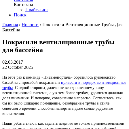
Контакты
Прайс-лист
Поиск
Главная
›
Новости
›
Покрасили Вентиляционные Трубы Для
Бассейна
Покрасили вентиляционные трубы
для бассейна
02.03.2017
22 October 2025
На этот раз к команде «Пневмопортала» обратилось руководство
бассейна с просьбой покрасить и
привести в порядок вентиляционные
трубы
. С одной стороны, далеко не всегда внешнему виду
вентиляционной системы, а уж тем более трубам, уделяется должная
доля внимания. И поверьте, совершенно напрасно. Согласитесь, как
бы ни было шикарно помещение, безобразные трубы в стиле
советского времени способны испортить даже самые радужные
впечатления.
Наши ребята знают, как сделать изделия не только привлекательными
внешне, но и защитить их от внешних агрессивных воздействий.