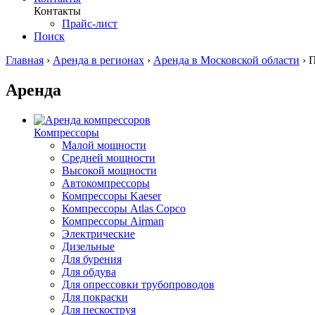
Контакты
Прайс-лист
Поиск
Главная
›
Аренда в регионах
›
Аренда в Московской области
›
П
Аренда
Компрессоры
Малой мощности
Средней мощности
Высокой мощности
Автокомпрессоры
Компрессоры Kaeser
Компрессоры Atlas Copco
Компрессоры Airman
Электрические
Дизельные
Для бурения
Для обдува
Для опрессовки трубопроводов
Для покраски
Для пескоструя