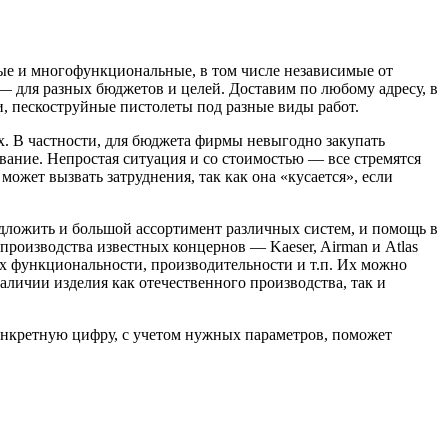
ые и многофункциональные, в том числе независимые от
для разных бюджетов и целей. Доставим по любому адресу, в
и, пескоструйные пистолеты под разные виды работ.
х. В частности, для бюджета фирмы невыгодно закупать
ивание. Непростая ситуация и со стоимостью — все стремятся
ожет вызвать затруднения, так как она «кусается», если
редложить и большой ассортимент различных систем, и помощь в
роизводства известных концернов — Kaeser, Airman и Atlas
 функциональности, производительности и т.п. Их можно
личии изделия как отечественного производства, так и
конкретную цифру, с учетом нужных параметров, поможет