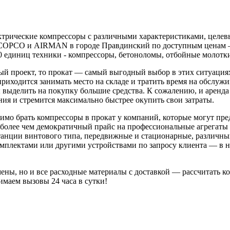
ктрические компрессоры с различными характеристиками, целев
COPCO и AIRMAN в городе Правдинский по доступным ценам — 
00 единиц техники - компрессоры, бетоноломы, отбойные молотк
ый проект, то прокат — самый выгодный выбор в этих ситуация
приходится занимать место на складе и тратить время на обслуж
выделить на покупку большие средства. К сожалению, и аренда м
ния и стремится максимально быстрее окупить свои затраты.
одимо брать компрессоры в прокат у компаний, которые могут п
более чем демократичный прайс на профессиональные агрегаты п
нции винтового типа, передвижные и стационарные, различных
плектами или другими устройствами по запросу клиента — в на
мены, но и все расходные материалы с доставкой — рассчитать 
маем вызовы 24 часа в сутки!