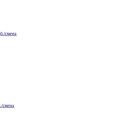
уб./смена
./смена