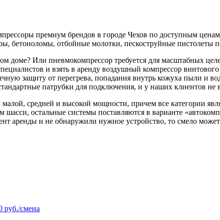
мпрессоры премиум брендов в городе Чехов по доступным ценам.
оры, бетоноломы, отбойные молотки, пескоструйные пистолеты п
ном доме? Или пневмокомпрессор требуется для масштабных це
пециалистов и взять в аренду воздушный компрессор винтового
ную защиту от перегрева, попадания внутрь кожуха пыли и воды
тандартные патрубки для подключения, и у наших клиентов не в
малой, средней и высокой мощности, причем все категории явл
ым шасси, остальные системы поставляются в варианте «автоком
нт аренды и не обнаружили нужное устройство, то смело может
0 руб./смена