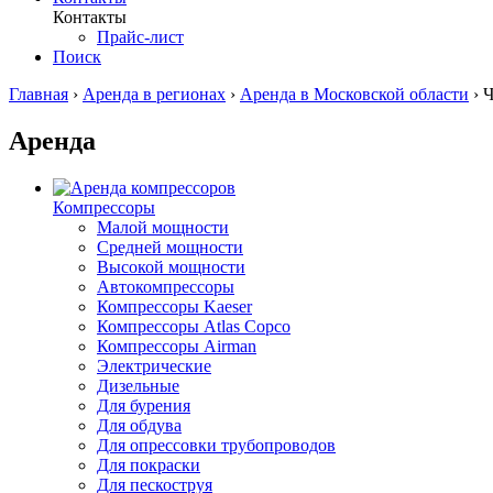
Контакты
Прайс-лист
Поиск
Главная
›
Аренда в регионах
›
Аренда в Московской области
›
Ч
Аренда
Компрессоры
Малой мощности
Средней мощности
Высокой мощности
Автокомпрессоры
Компрессоры Kaeser
Компрессоры Atlas Copco
Компрессоры Airman
Электрические
Дизельные
Для бурения
Для обдува
Для опрессовки трубопроводов
Для покраски
Для пескоструя