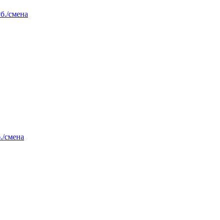
уб./смена
./смена