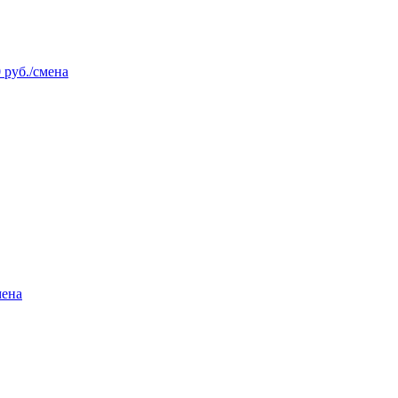
 руб./смена
мена