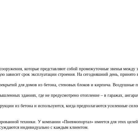
ооружения, которые представляют собой промежуточные звенья между 
ую зависит срок эксплуатации строения. На сегодняшний день, принято 
рекрытий для домов из бетона, стеновых блоков и кирпича. Воздушные 
шленных зданиях, где не предусмотрено отопление – в гаражах, ангарах
кции из бетона и используются, когда предполагаются усиленные силов
ированной техники. У компании «Пневмопортал» имеется для этих целе
обсуждаются индивидуально с каждым клиентом.