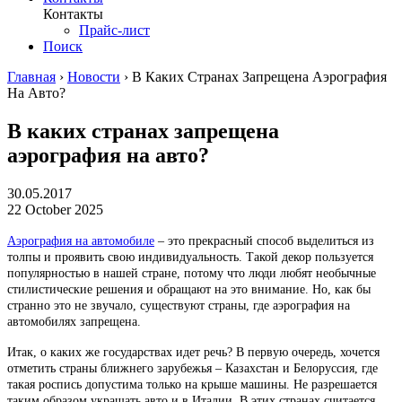
Контакты
Прайс-лист
Поиск
Главная
›
Новости
›
В Каких Странах Запрещена Аэрография
На Авто?
В каких странах запрещена
аэрография на авто?
30.05.2017
22 October 2025
Аэрография на автомобиле
– это прекрасный способ выделиться из
толпы и проявить свою индивидуальность. Такой декор пользуется
популярностью в нашей стране, потому что люди любят необычные
стилистические решения и обращают на это внимание. Но, как бы
странно это не звучало, существуют страны, где аэрография на
автомобилях запрещена.
Итак, о каких же государствах идет речь? В первую очередь, хочется
отметить страны ближнего зарубежья – Казахстан и Белоруссия, где
такая роспись допустима только на крыше машины. Не разрешается
таким образом украшать авто и в Италии. В этих странах считается,