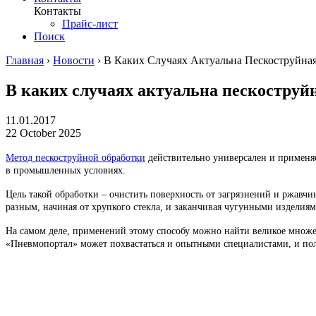
Контакты
Прайс-лист
Поиск
Главная
›
Новости
›
В Каких Случаях Актуальна Пескоструйна
В каких случаях актуальна пескоструй
11.01.2017
22 October 2025
Метод пескоструйной обработки
действительно универсален и применяе
в промышленных условиях.
Цель такой обработки – очистить поверхность от загрязнений и ржавч
разным, начиная от хрупкого стекла, и заканчивая чугунными изделия
На самом деле, применений этому способу можно найти великое множес
«Пневмопортал» может похвастаться и опытными специалистами, и по