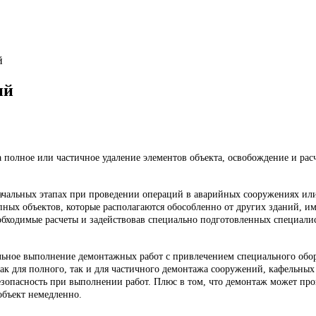
й
ий
 полное или частичное удаление элементов объекта, освобождение и ра
чальных этапах при проведении операций в аварийных сооружениях или 
ных объектов, которые располагаются обособленно от других зданий, им
обходимые расчеты и задействовав специально подготовленных специали
ное выполнение демонтажных работ с привлечением специального обор
как для полного, так и для частичного демонтажа сооружений, кафельны
опасность при выполнении работ. Плюс в том, что демонтаж может пров
объект немедленно.