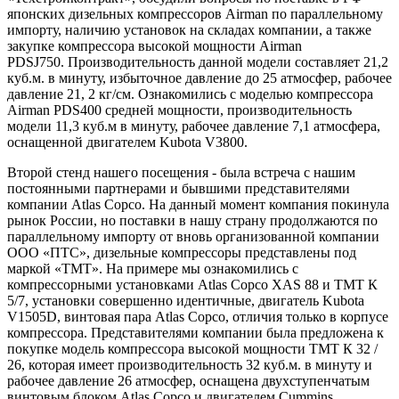
японских дизельных компрессоров Airman по параллельному
импорту, наличию установок на складах компании, а также
закупке компрессора высокой мощности Airman
PDSJ750. Производительность данной модели составляет 21,2
куб.м. в минуту, избыточное давление до 25 атмосфер, рабочее
давление 21, 2 кг/см. Ознакомились с моделью компрессора
Airman PDS400 средней мощности, производительность
модели 11,3 куб.м в минуту, рабочее давление 7,1 атмосфера,
оснащенной двигателем Kubota V3800.
Второй стенд нашего посещения - была встреча с нашим
постоянными партнерами и бывшими представителями
компании Atlas Copco. На данный момент компания покинула
рынок России, но поставки в нашу страну продолжаются по
параллельному импорту от вновь организованной компании
ООО «ПТС», дизельные компрессоры представлены под
маркой «ТМТ». На примере мы ознакомились с
компрессорными установками Atlas Copco XAS 88 и ТМТ К
5/7, установки совершенно идентичные, двигатель Kubota
V1505D, винтовая пара Atlas Copco, отличия только в корпусе
компрессора. Представителями компании была предложена к
покупке модель компрессора высокой мощности ТМТ К 32 /
26, которая имеет производительность 32 куб.м. в минуту и
рабочее давление 26 атмосфер, оснащена двухступенчатым
винтовым блоком Atlas Copco и двигателем Cummins.