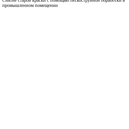
Снятие старой краски с помощью пескоструйной обработки в
промышленном помещении