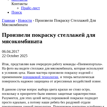
Контакты
Прайс-лист
Поиск
Главная
›
Новости
›
Произвели Покраску Стеллажей Для
Мясокомбината
Произвели покраску стеллажей для
мясокомбината
06.04.2017
22 October 2025
Итак, представляю вам очередную работу команды «Пневмопортала».
На фото вы видите стеллажи для мясокомбината, которые используют
в условиях цеха. Наши мастера произвели покраску изделий с
применением
порошковой технологии
, и теперь металлическая
поверхность надежно защищена от агрессивных воздействий извне.
В данном случае вопрос выбора цвета краски не стоял остро,
поскольку в приоритете были именно защитные характеристики.
Разумеется, для этих целей метод порошковой покраски подходит
просто идеально, а потому наши ребята без раздумий отдали
предпочтение данной технологии. Порошковое покрытие устойчиво к