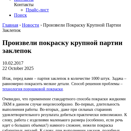
Контакты
Прайс-лист
Поиск
Главная
›
Новости
›
Произвели Покраску Крупной Партии
Заклепок
Произвели покраску крупной партии
заклепок
10.02.2017
22 October 2025
Итак, перед вами – партия заклепок в количестве 1000 штук. Задача –
равномерно покрасить мелкие детали. Способ решения проблемы –
технология порошковой покраски
.
Очевидно, что применение стандартного способа покраски жидкими
ЛКМ в данном случае нецелесообразно. Во-первых, длительность
выполнения работы. Во-вторых, даже при сильных стараниях
удовлетворительного результата добиться практически невозможно. К
слову, работа с изделиями маленького размера (особенно, если речь
идет о больших объемах!) намного сложнее, нежели покраска
габаритных деталей. К слову, при выполнении заказов, подобных