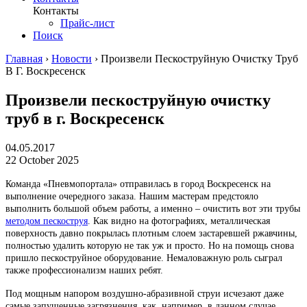
Контакты
Прайс-лист
Поиск
Главная
›
Новости
›
Произвели Пескоструйную Очистку Труб
В Г. Воскресенск
Произвели пескоструйную очистку
труб в г. Воскресенск
04.05.2017
22 October 2025
Команда «Пневмопортала» отправилась в город Воскресенск на
выполнение очередного заказа. Нашим мастерам предстояло
выполнить большой объем работы, а именно – очистить вот эти трубы
методом пескоструя
. Как видно на фотографиях, металлическая
поверхность давно покрылась плотным слоем застаревшей ржавчины,
полностью удалить которую не так уж и просто. Но на помощь снова
пришло пескоструйное оборудование. Немаловажную роль сыграл
также профессионализм наших ребят.
Под мощным напором воздушно-абразивной струи исчезают даже
самые запущенные загрязнения, как, например, в данном случае.