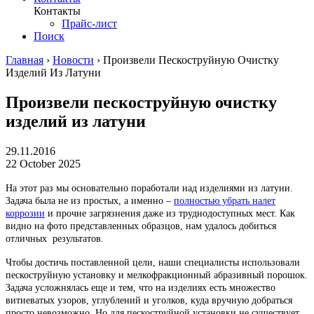
Контакты
Прайс-лист
Поиск
Главная
›
Новости
›
Произвели Пескоструйную Очистку
Изделий Из Латуни
Произвели пескоструйную очистку
изделий из латуни
29.11.2016
22 October 2025
На этот раз мы основательно поработали над изделиями из латуни.
Задача была не из простых, а именно –
полностью убрать налет
коррозии
и прочие загрязнения даже из труднодоступных мест. Как
видно на фото представленных образцов, нам удалось добиться
отличных результатов.
Чтобы достичь поставленной цели, наши специалисты использовали
пескоструйную установку и мелкофракционный абразивный порошок.
Задача усложнялась еще и тем, что на изделиях есть множество
витиеватых узоров, углублений и уголков, куда вручную добраться
просто невозможно. Но для пескоструйной установки не существует