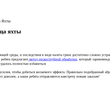
а Яхты
ща яхты
ей среды, и последствия в виде налета грязи достаточно сложно устран
ребята предлагают
метод пескоструйной обработки
, который зарекоменд
удалось полностью избавиться.
силия, чтобы добиться желаемого эффекта. Правильно подобранный абра
ент доволен, а наши ребята отправляются навстречу новым заказам!