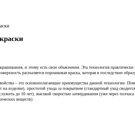
аски
краски
крашивания, и этому есть свои объяснения. Эта технология практически 
поверхность распыляется порошковая краска, которая в последствие обра
войства – это основополагающие преимущества данной технологии. Поми
дает на изделие), простотой ухода за покрытием (стандартный уход свод
ужить до 10 лет), высокой скоростью затвердевания (уже через полчаса 
мических веществ).