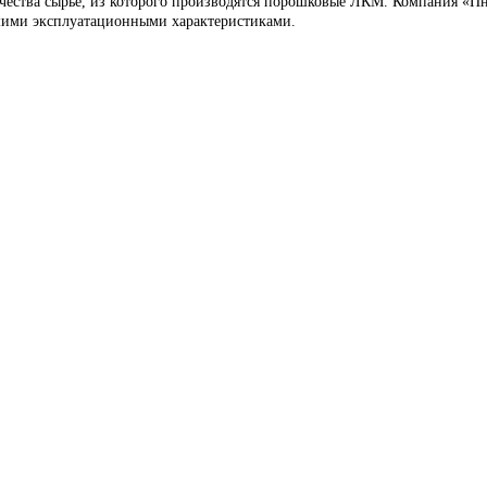
качества сырье, из которого производятся порошковые ЛКМ. Компания «П
ошими эксплуатационными характеристиками.