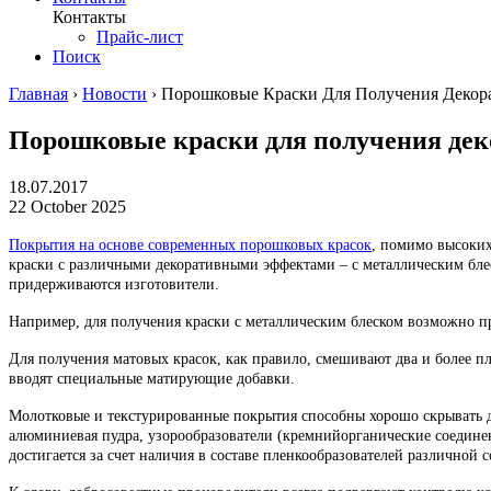
Контакты
Прайс-лист
Поиск
Главная
›
Новости
›
Порошковые Краски Для Получения Деко
Порошковые краски для получения де
18.07.2017
22 October 2025
Покрытия на основе современных порошковых красок
, помимо высоки
краски с различными декоративными эффектами – с металлическим блес
придерживаются изготовители.
Например, для получения краски с металлическим блеском возможно п
Для получения матовых красок, как правило, смешивают два и более п
вводят специальные матирующие добавки.
Молотковые и текстурированные покрытия способны хорошо скрывать де
алюминиевая пудра, узорообразователи (кремнийорганические соедине
достигается за счет наличия в составе пленкообразователей различной 