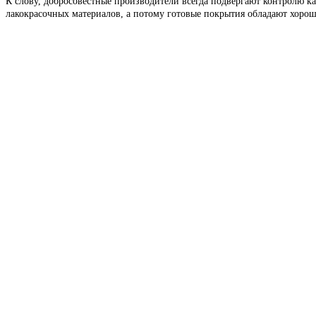
К слову, добросовестные производители всегда подвергают контролю 
лакокрасочных материалов, а потому готовые покрытия обладают хор