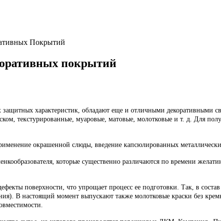
ративных Покрытий
коративных покрытий
х защитных характеристик, обладают еще и отличными декоративными с
ком, текстурированные, муаровые, матовые, молотковые и т. д. Для пол
рименение окрашенной слюды, введение капсюлированных металлических
ленкообразователя, которые существенно различаются по времени желати
фекты поверхности, что упрощает процесс ее подготовки. Так, в соста
ния). В настоящий момент выпускают также молотковые краски без крем
совместимости.