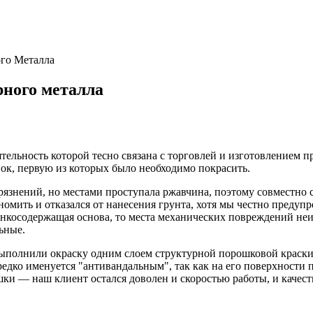
го Металла
рного металла
льность которой тесно связана с торговлей и изготовлением пр
ок, первую из которых было необходимо покрасить.
рязнений, но местами проступала ржавчина, поэтому совместно
омить и отказался от нанесения грунта, хотя мы честно предуп
цинкосодержащая основа, то места механических повреждений не
ьные.
ыполнили окраску одним слоем структурной порошковой краски 
редко именуется "антивандальным", так как на его поверхности
и — наш клиент остался доволен и скоростью работы, и качеств