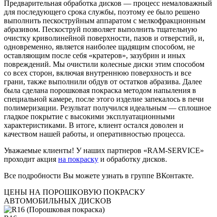
Предварительная обработка дисков — процесс немаловажный
для последующего срока службы, поэтому ее было решено
выполнить пескоструйным аппаратом с мелкофракционным
абразивом. Пескоструй позволяет выполнить тщательную
очистку криволинейной поверхности, пазов и отверстий, и,
одновременно, является наиболее щадящим способом, не
оставляющим после себя «кратеров», зазубрин и иных
повреждений. Мы очистили колесные диски этим способом
со всех сторон, включая внутреннюю поверхность и все
грани, также выполнили обдув от остатков абразива. Далее
была сделана порошковая покраска методом напыления в
специальной камере, после этого изделие запекалось в печи
полимеризации. Результат получился идеальным — сплошное
гладкое покрытие с высокими эксплуатационными
характеристиками. В итоге, клиент остался доволен и
качеством нашей работы, и оперативностью процесса.
Уважаемые клиенты! У наших партнеров «RAM-SERVICE»
проходит акция
на покраску
и обработку дисков.
Все подробности Вы можете узнать в группе ВКонтакте.
ЦЕНЫ НА ПОРОШКОВУЮ ПОКРАСКУ
АВТОМОБИЛЬНЫХ ДИСКОВ