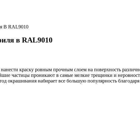
ля В RAL9010
филя в RAL9010
 нанести краску ровным прочным слоем на поверхность различно
ьчайшие частицы проникают в самые мелкие трещинки и неровнос
тод окрашивания набирает все большую популярность благодаря