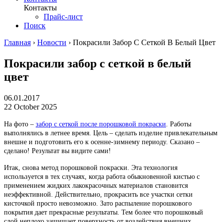
Контакты
Прайс-лист
Поиск
Главная
›
Новости
›
Покрасили Забор С Сеткой В Белый Цвет
Покрасили забор с сеткой в белый
цвет
06.01.2017
22 October 2025
На фото –
забор с сеткой после порошковой покраски
. Работы
выполнялись в летнее время. Цель – сделать изделие привлекательным
внешне и подготовить его к осенне-зимнему периоду. Сказано –
сделано! Результат вы видите сами!
Итак, снова метод порошковой покраски. Эта технология
используется в тех случаях, когда работа обыкновенной кистью с
применением жидких лакокрасочных материалов становится
неэффективной. Действительно, прокрасить все участки сетки
кисточкой просто невозможно. Зато распыление порошкового
покрытия дает прекрасные результаты. Тем более что порошковый
слой неплохо защищает поверхность от воздействия внешних