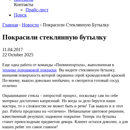
Контакты
Прайс-лист
Поиск
Главная
›
Новости
›
Покрасили Стеклянную Бутылку
Покрасили стеклянную бутылку
11.04.2017
22 October 2025
Еще одна работа от команды «Пневмопортала», выполненная в
технике порошковой покраски
. Вы видите стеклянную бутылку,
внешняя поверхность которой окрашена серой крокодиловой краской.
По-моему, вышло довольно необычно, и смотрится готовый сосуд
отлично.
Окрашивание стекла – непростой процесс, поскольку сам по себе
материал достаточно капризный. Но когда за дело берутся наши
мастера, то о сложностях не может быть и речи! Так вышло и в этот
раз. Работа проделана на «отлично». Небанальное цветовое решение,
качественный результат, надежное покрытие. Теперь эта бутылка
станет превосходным предметом декора. Клиент остался доволен, а для
наших ребят это самое главное!