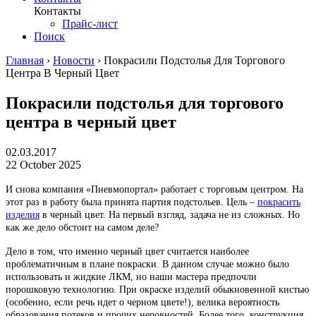
Контакты
Прайс-лист
Поиск
Главная
›
Новости
›
Покрасили Подстолья Для Торгового
Центра В Черный Цвет
Покрасили подстолья для торгового
центра в черный цвет
02.03.2017
22 October 2025
И снова компания «Пневмопортал» работает с торговым центром. На
этот раз в работу была принята партия подстольев. Цель –
покрасить
изделия
в черный цвет. На первый взгляд, задача не из сложных. Но
как же дело обстоит на самом деле?
Дело в том, что именно черный цвет считается наиболее
проблематичным в плане покраски. В данном случае можно было
использовать и жидкие ЛКМ, но наши мастера предпочли
порошковую технологию. При окраске изделий обыкновенной кистью
(особенно, если речь идет о черном цвете!), велика вероятность
образования потеков и прочих неровностей. Более того, конструкция