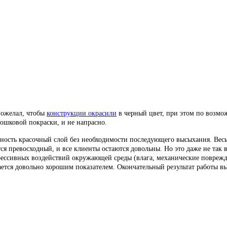
 пожелал, чтобы
конструкции окрасили
в черный цвет, при этом по возмо
ошковой покраски, и не напрасно.
хность красочный слой без необходимости последующего высыхания. Вес
ется превосходный, и все клиенты остаются довольны. Но это даже не так
рессивных воздействий окружающей среды (влага, механические поврежд
тается довольно хорошим показателем. Окончательный результат работы в