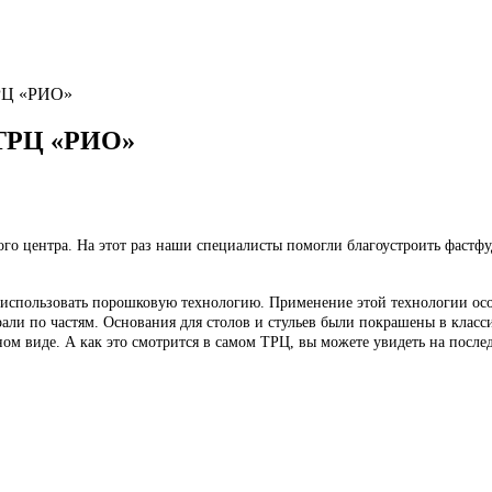
ТРЦ «РИО»
 ТРЦ «РИО»
го центра. На этот раз наши специалисты помогли благоустроить фастфуд
 использовать порошковую технологию. Применение этой технологии особ
рали по частям. Основания для столов и стульев были покрашены в клас
ном виде. А как это смотрится в самом ТРЦ, вы можете увидеть на посл