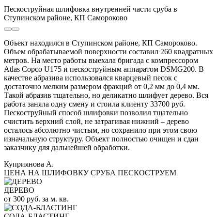
Пескоструйная шлифовка внутренней части сруба в
Ступинском районе, КП Самороково
Объект находился в Ступинском районе, КП Самороково.
Объем обрабатываемой поверхности составил 260 квадратных
метров. На место работы выехала бригада с компрессором
Atlas Copco U175 и пескоструйным аппаратом DSMG200. В
качестве абразива использовался кварцевый песок с
достаточно мелким размером фракций от 0,2 мм до 0,4 мм.
Такой абразив тщательно, но деликатно шлифует дерево. Вся
работа заняла одну смену и стоила клиенту 33700 руб.
Пескоструйный способ шлифовки позволил тщательно
счистить верхний слой, не затрагивая нижний – дерево
осталось абсолютно чистым, но сохранило при этом свою
изначальную структуру. Объект полностью очищен и сдан
заказчику для дальнейшей обработки.
Куприянова А.
ЦЕНА НА ШЛИФОВКУ СРУБА ПЕСКОСТРУЕМ
ДЕРЕВО
от 300 руб. за м. кв.
СОДА-БЛАСТИНГ