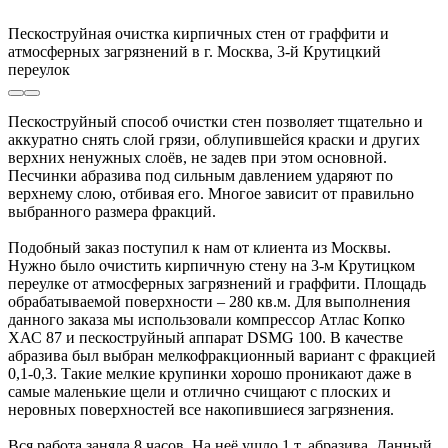
Пескоструйная очистка кирпичных стен от граффити и
атмосферных загрязнений в г. Москва, 3-й Крутицкий
переулок
Пескоструйный способ очистки стен позволяет тщательно и
аккуратно снять слой грязи, облупившейся краски и других
верхних ненужных слоёв, не задев при этом основной.
Песчинки абразива под сильным давлением ударяют по
верхнему слою, отбивая его. Многое зависит от правильно
выбранного размера фракций.
Подобный заказ поступил к нам от клиента из Москвы.
Нужно было очистить кирпичную стену на 3-м Крутицком
переулке от атмосферных загрязнений и граффити. Площадь
обрабатываемой поверхности – 280 кв.м. Для выполнения
данного заказа мы использовали компрессор Атлас Копко
ХАС 87 и пескоструйный аппарат DSMG 100. В качестве
абразива был выбран мелкофракционный вариант с фракцией
0,1-0,3. Такие мелкие крупинки хорошо проникают даже в
самые маленькие щели и отлично счищают с плоских и
неровных поверхностей все накопившиеся загрязнения.
Вся работа заняла 8 часов. На неё ушло 1 т. абразива. Данный