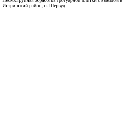
Пескоструйная обработка тротуарной плитки с выездом в
Истринский район, п. Шервуд