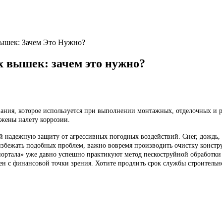
ышек: Зачем Это Нужно?
 вышек: зачем это нужно?
вания, которое используется при выполнении монтажных, отделочных и 
ржены налету коррозии.
 надежную защиту от агрессивных погодных воздействий. Снег, дождь, г
 избежать подобных проблем, важно вовремя производить очистку констру
ортала» уже давно успешно практикуют метод пескоструйной обработки 
пен с финансовой точки зрения. Хотите продлить срок службы строитель