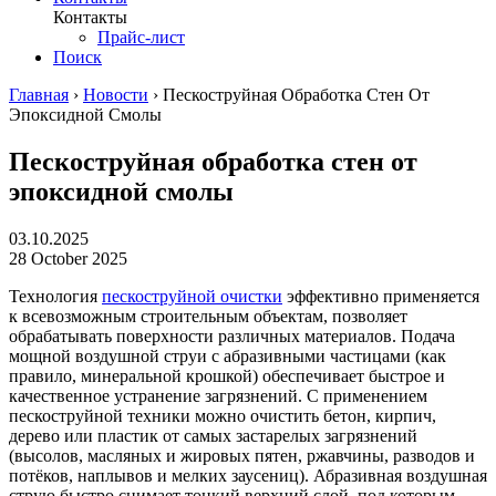
Контакты
Прайс-лист
Поиск
Главная
›
Новости
›
Пескоструйная Обработка Стен От
Эпоксидной Смолы
Пескоструйная обработка стен от
эпоксидной смолы
03.10.2025
28 October 2025
Технология
пескоструйной очистки
эффективно применяется
к всевозможным строительным объектам, позволяет
обрабатывать поверхности различных материалов. Подача
мощной воздушной струи с абразивными частицами (как
правило, минеральной крошкой) обеспечивает быстрое и
качественное устранение загрязнений. С применением
пескоструйной техники можно очистить бетон, кирпич,
дерево или пластик от самых застарелых загрязнений
(высолов, масляных и жировых пятен, ржавчины, разводов и
потёков, наплывов и мелких заусениц). Абразивная воздушная
струю быстро снимает тонкий верхний слой, под которым